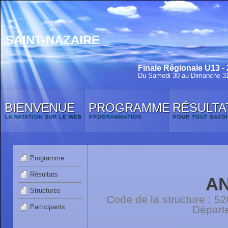
SAINT-NAZAIRE
Finale Régionale U13 -
Du Samedi 30 au Dimanche 3
BIENVENUE
PROGRAMME
RÉSULTA
LA NATATION SUR LE WEB
PROGRAMMATION
POUR TOUT SAVOI
Programme
Résultats
AN
Structures
Code de la structure : 
Participants
Départ