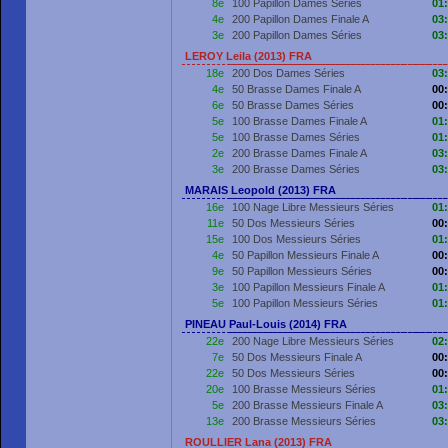
8e
100 Papillon Dames Séries
01
4e
200 Papillon Dames Finale A
03
3e
200 Papillon Dames Séries
03
LEROY Leila (2013) FRA
18e
200 Dos Dames Séries
03
4e
50 Brasse Dames Finale A
00
6e
50 Brasse Dames Séries
00
5e
100 Brasse Dames Finale A
01
5e
100 Brasse Dames Séries
01
2e
200 Brasse Dames Finale A
03
3e
200 Brasse Dames Séries
03
MARAIS Leopold (2013) FRA
16e
100 Nage Libre Messieurs Séries
01
11e
50 Dos Messieurs Séries
00
15e
100 Dos Messieurs Séries
01
4e
50 Papillon Messieurs Finale A
00
9e
50 Papillon Messieurs Séries
00
3e
100 Papillon Messieurs Finale A
01
5e
100 Papillon Messieurs Séries
01
PINEAU Paul-Louis (2014) FRA
22e
200 Nage Libre Messieurs Séries
02
7e
50 Dos Messieurs Finale A
00
22e
50 Dos Messieurs Séries
00
20e
100 Brasse Messieurs Séries
01
5e
200 Brasse Messieurs Finale A
03
13e
200 Brasse Messieurs Séries
03
ROULLIER Lana (2013) FRA