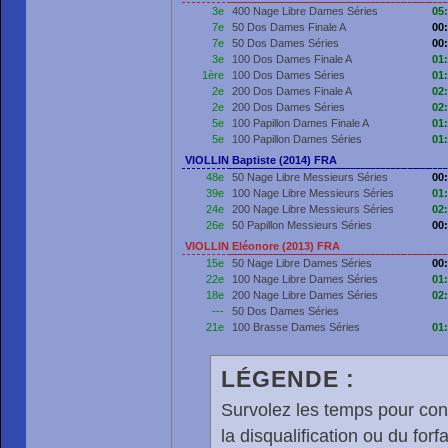
3e
400 Nage Libre Dames Séries
05
7e
50 Dos Dames Finale A
00
7e
50 Dos Dames Séries
00
3e
100 Dos Dames Finale A
01
1ère
100 Dos Dames Séries
01
2e
200 Dos Dames Finale A
02
2e
200 Dos Dames Séries
02
5e
100 Papillon Dames Finale A
01
5e
100 Papillon Dames Séries
01
VIOLLIN Baptiste (2014) FRA
48e
50 Nage Libre Messieurs Séries
00
39e
100 Nage Libre Messieurs Séries
01
24e
200 Nage Libre Messieurs Séries
02
26e
50 Papillon Messieurs Séries
00
VIOLLIN Eléonore (2013) FRA
15e
50 Nage Libre Dames Séries
00
22e
100 Nage Libre Dames Séries
01
18e
200 Nage Libre Dames Séries
02
---
50 Dos Dames Séries
21e
100 Brasse Dames Séries
01
LÉGENDE :
Survolez les temps pour cons
la disqualification ou du forfa