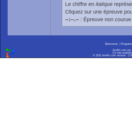
Le chiffre en
italique
représen
Cliquez sur une épreuve pour
--:--.--
: Épreuve non courue
Bienvenue
|
Progra
liveffn.com est
Ce site exploite
© 2011 liveffn.com version : 2.