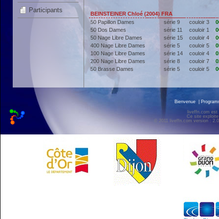
Participants
BEINSTEINER Chloé (2004) FRA
50 Papillon Dames
série 9
couloir 3
0
50 Dos Dames
série 11
couloir 1
0
50 Nage Libre Dames
série 15
couloir 4
0
400 Nage Libre Dames
série 5
couloir 5
0
100 Nage Libre Dames
série 14
couloir 4
0
200 Nage Libre Dames
série 8
couloir 7
0
50 Brasse Dames
série 5
couloir 5
0
Bienvenue
|
Progra
liveffn.com est
Ce site exploite
© 2011 liveffn.com version : 2.