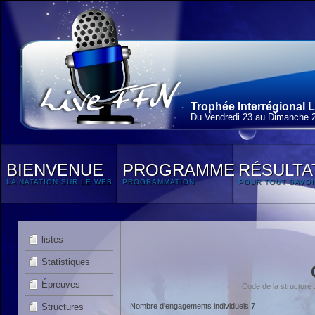
Trophée Interrégional L
Du Vendredi 23 au Dimanche 2
BIENVENUE
PROGRAMME
RÉSULTA
LA NATATION SUR LE WEB
PROGRAMMATION
POUR TOUT SAVOI
listes
Statistiques
Épreuves
Code de la structur
Structures
Nombre d'engagements individuels:7