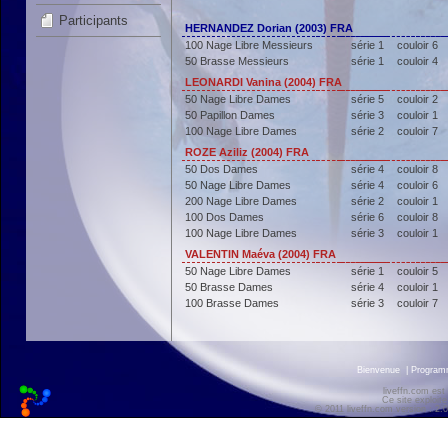
Participants
HERNANDEZ Dorian (2003) FRA
100 Nage Libre Messieurs
série 1
couloir 6
50 Brasse Messieurs
série 1
couloir 4
LEONARDI Vanina (2004) FRA
50 Nage Libre Dames
série 5
couloir 2
50 Papillon Dames
série 3
couloir 1
100 Nage Libre Dames
série 2
couloir 7
ROZE Aziliz (2004) FRA
50 Dos Dames
série 4
couloir 8
50 Nage Libre Dames
série 4
couloir 6
200 Nage Libre Dames
série 2
couloir 1
100 Dos Dames
série 6
couloir 8
100 Nage Libre Dames
série 3
couloir 1
VALENTIN Maéva (2004) FRA
50 Nage Libre Dames
série 1
couloir 5
50 Brasse Dames
série 4
couloir 1
100 Brasse Dames
série 3
couloir 7
Bienvenue
|
Progra
liveffn.com est
Ce site exploite
© 2011 liveffn.com version : 2.