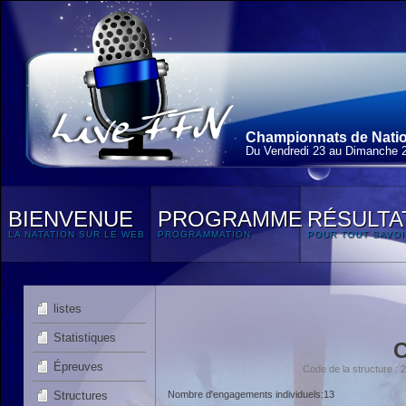
Championnats de Natio
Du Vendredi 23 au Dimanche 
BIENVENUE
PROGRAMME
RÉSULTA
LA NATATION SUR LE WEB
PROGRAMMATION
POUR TOUT SAVOI
listes
Statistiques
Épreuves
Code de la structure 
Structures
Nombre d'engagements individuels:13