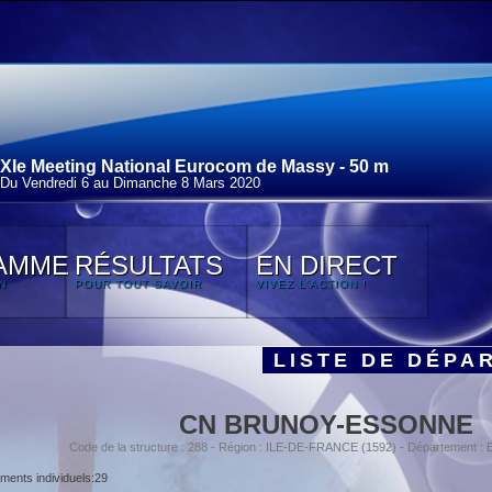
XIe Meeting National Eurocom de Massy - 50 m
Du Vendredi 6 au Dimanche 8 Mars 2020
AMME
RÉSULTATS
EN DIRECT
N
POUR TOUT SAVOIR
VIVEZ L'ACTION !
LISTE DE DÉPA
CN BRUNOY-ESSONNE
Code de la structure : 288 - Région : ILE-DE-FRANCE (1592) - Département 
ents individuels:29