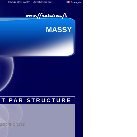
Portail des liveffn
Avertissement
Français
MASSY
RT PAR STRUCTURE
: ESSONNE (1631)