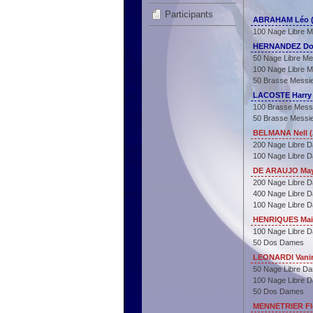
Participants
ABRAHAM Léo (
100 Nage Libre M
HERNANDEZ Dor
50 Nage Libre Me
100 Nage Libre M
50 Brasse Messi
LACOSTE Harry 
100 Brasse Mess
50 Brasse Messi
BELMANA Nell (
200 Nage Libre 
100 Nage Libre 
DE ARAUJO Mayl
200 Nage Libre 
400 Nage Libre 
100 Nage Libre 
HENRIQUES Mail
100 Nage Libre 
50 Dos Dames
LEONARDI Vanin
50 Nage Libre D
100 Nage Libre 
50 Dos Dames
MENNETRIER Flo