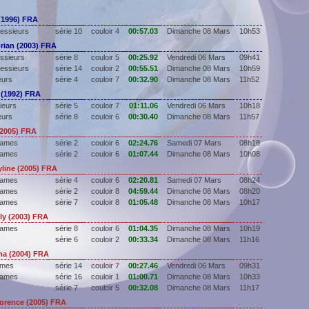
1996) FRA
essieurs
série 10
couloir 4
00:57.03
Dimanche 08 Mars
10h53
ian (2003) FRA
ssieurs
série 8
couloir 5
00:25.92
Vendredi 06 Mars
09h41
essieurs
série 14
couloir 2
00:55.51
Dimanche 08 Mars
10h59
eurs
série 4
couloir 7
00:32.90
Dimanche 08 Mars
11h52
(1992) FRA
ieurs
série 5
couloir 7
01:11.06
Vendredi 06 Mars
10h18
eurs
série 8
couloir 6
00:30.40
Dimanche 08 Mars
11h57
2005) FRA
Dames
série 2
couloir 6
02:24.76
Samedi 07 Mars
08h18
Dames
série 2
couloir 6
01:07.44
Dimanche 08 Mars
10h08
ine (2005) FRA
Dames
série 4
couloir 6
02:20.81
Samedi 07 Mars
08h24
Dames
série 2
couloir 8
04:59.44
Dimanche 08 Mars
08h20
Dames
série 7
couloir 8
01:05.48
Dimanche 08 Mars
10h17
y (2003) FRA
Dames
série 8
couloir 6
01:04.35
Dimanche 08 Mars
10h19
série 6
couloir 2
00:33.34
Dimanche 08 Mars
11h16
a (2004) FRA
ames
série 14
couloir 7
00:27.46
Vendredi 06 Mars
09h31
Dames
série 16
couloir 1
01:00.71
Dimanche 08 Mars
10h33
série 7
couloir 5
00:32.08
Dimanche 08 Mars
11h17
rence (2005) FRA