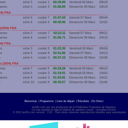
ames
série 5
couloir 1
00:29.89
Vendredi 06 Mars
09h20
Dames
série 3
couloir 3
01:06.84
Dimanche 08 Mars
10h10
04) FRA
série 9
couloir 7
01:07.64
Samedi 07 Mars
09h44
série 9
couloir 6
00:30.95
Dimanche 08 Mars
11h20
(2004) FRA
Dames
série 3
couloir 7
02:23.11
Samedi 07 Mars
08h21
Dames
série 6
couloir 7
01:05.71
Dimanche 08 Mars
10h15
04) FRA
es
série 3
couloir 5
01:23.35
Vendredi 06 Mars
09h56
es
série 6
couloir 8
02:51.86
Samedi 07 Mars
10h23
s
série 4
couloir 3
00:37.23
Dimanche 08 Mars
11h38
 (2004) FRA
ames
série 7
couloir 5
00:29.26
Vendredi 06 Mars
09h22
es
série 6
couloir 3
01:19.01
Vendredi 06 Mars
10h02
Dames
série 9
couloir 3
01:03.81
Dimanche 08 Mars
10h21
s
série 10
couloir 8
00:35.57
Dimanche 08 Mars
11h46
Bienvenue
|
Programme
|
Liste de départ
|
Résultats
|
En Direct
liveffn.com est une production de la Fédération Française de Natation
Ce site exploite le logiciel fédéral de natation course : extraNat-Pocket
© 2011 liveffn.com version : 2.01 - Tous droits réservés reproduction interdite sans autorisatio