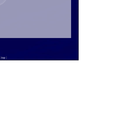
n
[
top
]