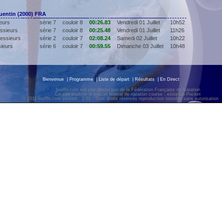
ntin (2000) FRA
eurs
série 7
couloir 8
00:26.83
Vendredi 01 Juillet
10h52
ssieurs
série 7
couloir 8
00:25.48
Vendredi 01 Juillet
11h26
essieurs
série 2
couloir 7
02:08.24
Samedi 02 Juillet
10h22
sieurs
série 6
couloir 7
00:59.55
Dimanche 03 Juillet
10h48
Bienvenue
|
Programme
|
Liste de départ
|
Résultats
|
En Direct
liveffn.com est une production de la Fédération Française de Natation
Ce site exploite le logiciel fédéral de natation course : extraNat-Pocket
© 2011 liveffn.com version : 2.01 - Tous droits réservés reproduction interdite sans autorisatio