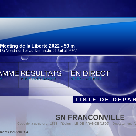
Meeting de la Liberté 2022 - 50 m
Du Vendredi 1
er
au Dimanche 3 Juillet 2022
AMME
RÉSULTATS
EN DIRECT
N
POUR TOUT SAVOIR
VIVEZ L'ACTION !
LISTE DE DÉPA
SN FRANCONVILLE
Code de la structure : 1533 - Région : ILE-DE-FRANCE (1592) - Département :
ents individuels:4