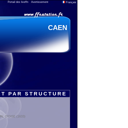
Portail des liveffn
Avertissement
Français
CAEN
RT PAR STRUCTURE
 VAL-D'OISE (1633)