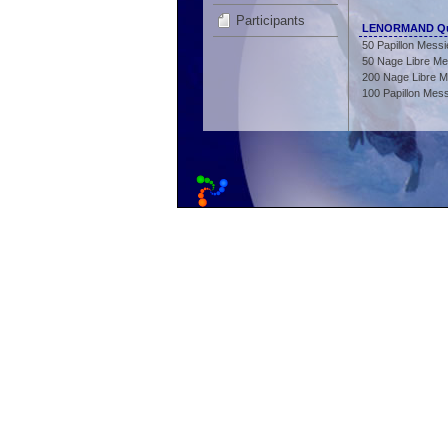
Participants
LENORMAND Que
50 Papillon Messi
50 Nage Libre Me
200 Nage Libre M
100 Papillon Mes