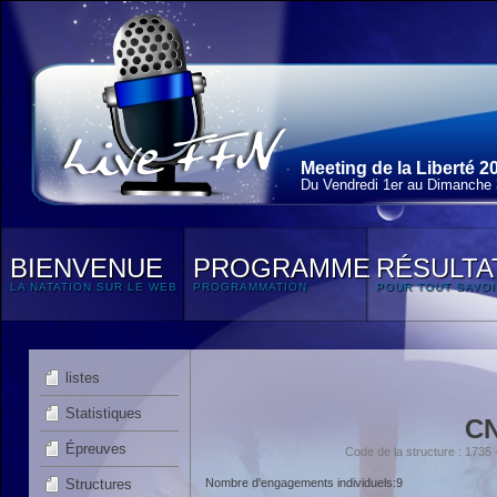
Meeting de la Liberté 2
Du Vendredi 1
er
au Dimanche 3
BIENVENUE
PROGRAMME
RÉSULTA
LA NATATION SUR LE WEB
PROGRAMMATION
POUR TOUT SAVOI
listes
Statistiques
CN
Épreuves
Code de la structure : 17
Structures
Nombre d'engagements individuels:9