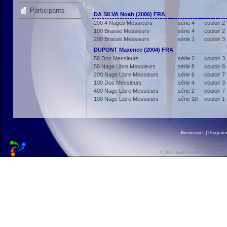
Participants
DA SILVA Noah (2006) FRA
200 4 Nages Messieurs
série 4
couloir 2
100 Brasse Messieurs
série 4
couloir 2
200 Brasse Messieurs
série 1
couloir 3
DUPONT Maxence (2004) FRA
50 Dos Messieurs
série 2
couloir 3
50 Nage Libre Messieurs
série 8
couloir 6
200 Nage Libre Messieurs
série 6
couloir 7
100 Dos Messieurs
série 4
couloir 3
400 Nage Libre Messieurs
série 2
couloir 7
100 Nage Libre Messieurs
série 10
couloir 1
Bienvenue
|
Progra
liveffn.com est
Ce site exploite
© 2011 liveffn.com version : 2.