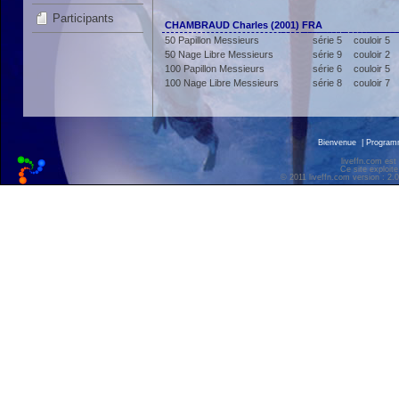
Participants
CHAMBRAUD Charles (2001) FRA
50 Papillon Messieurs
série 5
couloir 5
50 Nage Libre Messieurs
série 9
couloir 2
100 Papillon Messieurs
série 6
couloir 5
100 Nage Libre Messieurs
série 8
couloir 7
Bienvenue
|
Progra
liveffn.com est
Ce site exploite
© 2011 liveffn.com version : 2.