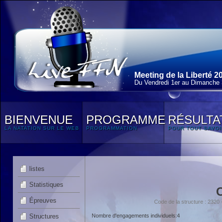
Meeting de la Liberté 2
Du Vendredi 1
er
au Dimanche 3
BIENVENUE
PROGRAMME
RÉSULTA
LA NATATION SUR LE WEB
PROGRAMMATION
POUR TOUT SAVOI
listes
Statistiques
Épreuves
Code de la structure : 23
Structures
Nombre d'engagements individuels:4