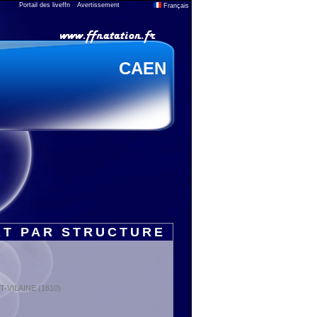
Portail des liveffn
Avertissement
Français
CAEN
RT PAR STRUCTURE
ET-VILAINE (1610)