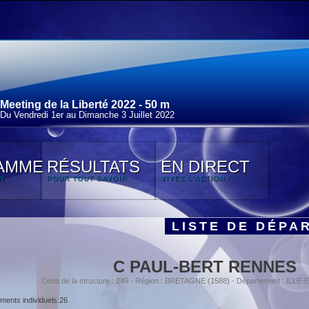
Meeting de la Liberté 2022 - 50 m
Du Vendredi 1
er
au Dimanche 3 Juillet 2022
AMME
RÉSULTATS
EN DIRECT
N
POUR TOUT SAVOIR
VIVEZ L'ACTION !
LISTE DE DÉPA
C PAUL-BERT RENNES
Code de la structure : 249 - Région : BRETAGNE (1588) - Département : ILLE-
ents individuels:26