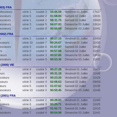
003) FRA
Messieurs
série 1
couloir 3
16:05.59
Vendredi 01 Juillet
17h27
essieurs
série 5
couloir 2
01:58.84
Samedi 02 Juillet
10h31
essieurs
série 1
couloir 2
08:31.75
Samedi 02 Juillet
16h00
essieurs
série 3
couloir 5
04:07.83
Dimanche 03 Juillet
10h14
essieurs
série 7
couloir 8
00:55.59
Dimanche 03 Juillet
11h41
2002) FRA
s
série 2
couloir 4
00:27.10
Vendredi 01 Juillet
10h59
ssieurs
série 10
couloir 7
00:24.67
Vendredi 01 Juillet
11h30
essieurs
série 5
couloir 6
01:57.87
Samedi 02 Juillet
10h31
rs
série 0
couloir 0
00:57.68
Samedi 02 Juillet
11h07
sieurs
série 6
couloir 3
00:57.65
Dimanche 03 Juillet
10h48
essieurs
série 0
couloir 0
00:53.36
Dimanche 03 Juillet
11h31
(2000) VIE
s
série 4
couloir 5
00:27.28
Vendredi 01 Juillet
11h01
eurs
série 2
couloir 6
00:31.18
Vendredi 01 Juillet
11h08
ssieurs
série 9
couloir 4
00:23.20
Vendredi 01 Juillet
11h29
sieurs
série 3
couloir 4
02:08.63
Samedi 02 Juillet
09h56
ieurs
série 5
couloir 6
01:07.62
Samedi 02 Juillet
11h35
essieurs
série 10
couloir 4
00:50.45
Dimanche 03 Juillet
11h46
 (2001) FRA
s
série 3
couloir 2
00:28.83
Vendredi 01 Juillet
11h00
ssieurs
série 6
couloir 3
00:25.71
Vendredi 01 Juillet
11h25
rs
série 3
couloir 8
01:02.71
Samedi 02 Juillet
11h10
essieurs
série 7
couloir 4
00:54.99
Dimanche 03 Juillet
11h41