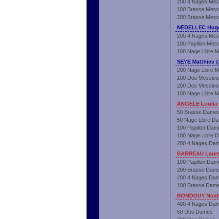
200 4 Nages Mes
100 Brasse Mess
200 Brasse Mess
NEDELLEC Hugo
200 4 Nages Mes
100 Papillon Mes
100 Nage Libre M
SEYE Matthieu (
200 Nage Libre M
100 Dos Messieu
200 Dos Messieu
100 Nage Libre M
ANGELE Loulia 
50 Brasse Dame
50 Nage Libre D
100 Papillon Dam
100 Nage Libre 
200 4 Nages Da
BARREAU Laure
100 Papillon Dam
200 Brasse Dam
200 4 Nages Da
100 Brasse Dam
BONDOUY Noah 
400 4 Nages Da
50 Dos Dames