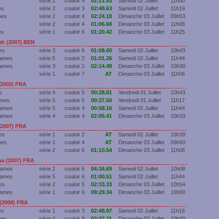
série 2
couloir 4
02:21.53
Samedi 02 Juillet
11h00
es
série 2
couloir 3
02:48.63
Samedi 02 Juillet
11h19
mes
série 2
couloir 4
02:24.18
Dimanche 03 Juillet
09h53
série 2
couloir 4
01:06.68
Dimanche 03 Juillet
11h08
es
série 1
couloir 6
01:20.42
Dimanche 03 Juillet
11h25
h (2007) BEN
es
série 3
couloir 6
01:08.60
Samedi 02 Juillet
10h43
Dames
série 5
couloir 2
01:01.26
Samedi 02 Juillet
11h44
Dames
série 3
couloir 2
02:14.48
Dimanche 03 Juillet
10h30
série 1
couloir 7
AT
Dimanche 03 Juillet
11h06
2002) FRA
s
série 4
couloir 5
00:28.81
Vendredi 01 Juillet
10h43
ames
série 5
couloir 5
00:27.50
Vendredi 01 Juillet
11h17
Dames
série 5
couloir 4
00:58.16
Samedi 02 Juillet
11h44
Dames
série 4
couloir 4
02:05.41
Dimanche 03 Juillet
10h33
(2007) FRA
es
série 1
couloir 2
AT
Samedi 02 Juillet
10h39
mes
série 1
couloir 4
AT
Dimanche 03 Juillet
09h50
série 2
couloir 6
01:10.54
Dimanche 03 Juillet
11h08
a (2007) FRA
Dames
série 2
couloir 6
04:34.69
Samedi 02 Juillet
10h08
Dames
série 5
couloir 6
01:00.51
Samedi 02 Juillet
11h44
es
série 2
couloir 5
02:33.33
Dimanche 03 Juillet
10h54
Dames
série 1
couloir 6
09:29.34
Dimanche 03 Juillet
16h00
(2008) FRA
es
série 1
couloir 3
02:48.97
Samedi 02 Juillet
11h16
mes
série 4
couloir 8
02:37.21
Dimanche 03 Juillet
10h00