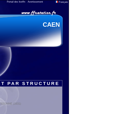
Portail des liveffn
Avertissement
Français
CAEN
RT PAR STRUCTURE
: ESSONNE (1631)