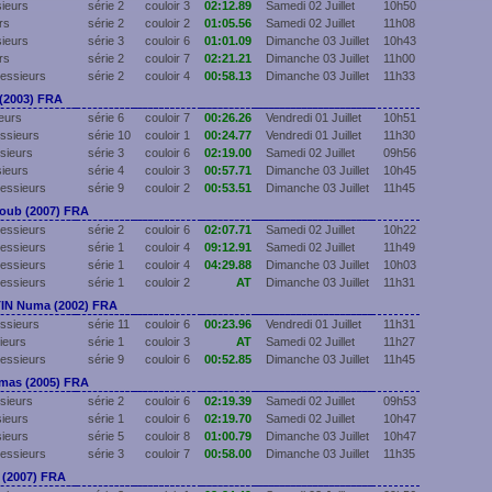
sieurs
série 2
couloir 3
02:12.89
Samedi 02 Juillet
10h50
rs
série 2
couloir 2
01:05.56
Samedi 02 Juillet
11h08
sieurs
série 3
couloir 6
01:01.09
Dimanche 03 Juillet
10h43
rs
série 2
couloir 7
02:21.21
Dimanche 03 Juillet
11h00
essieurs
série 2
couloir 4
00:58.13
Dimanche 03 Juillet
11h33
(2003) FRA
eurs
série 6
couloir 7
00:26.26
Vendredi 01 Juillet
10h51
ssieurs
série 10
couloir 1
00:24.77
Vendredi 01 Juillet
11h30
sieurs
série 3
couloir 6
02:19.00
Samedi 02 Juillet
09h56
sieurs
série 4
couloir 3
00:57.71
Dimanche 03 Juillet
10h45
essieurs
série 9
couloir 2
00:53.51
Dimanche 03 Juillet
11h45
oub (2007) FRA
essieurs
série 2
couloir 6
02:07.71
Samedi 02 Juillet
10h22
essieurs
série 1
couloir 4
09:12.91
Samedi 02 Juillet
11h49
essieurs
série 1
couloir 4
04:29.88
Dimanche 03 Juillet
10h03
essieurs
série 1
couloir 2
AT
Dimanche 03 Juillet
11h31
N Numa (2002) FRA
ssieurs
série 11
couloir 6
00:23.96
Vendredi 01 Juillet
11h31
ieurs
série 1
couloir 3
AT
Samedi 02 Juillet
11h27
essieurs
série 9
couloir 6
00:52.85
Dimanche 03 Juillet
11h45
as (2005) FRA
sieurs
série 2
couloir 6
02:19.39
Samedi 02 Juillet
09h53
sieurs
série 1
couloir 6
02:19.70
Samedi 02 Juillet
10h47
sieurs
série 5
couloir 8
01:00.79
Dimanche 03 Juillet
10h47
essieurs
série 3
couloir 7
00:58.00
Dimanche 03 Juillet
11h35
(2007) FRA