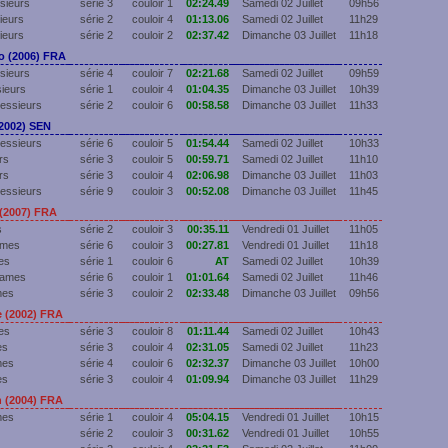
sieurs
série 3
couloir 1
02:24.49
Samedi 02 Juillet
09h56
ieurs
série 2
couloir 4
01:13.06
Samedi 02 Juillet
11h29
ieurs
série 2
couloir 2
02:37.42
Dimanche 03 Juillet
11h18
 (2006) FRA
sieurs
série 4
couloir 7
02:21.68
Samedi 02 Juillet
09h59
sieurs
série 1
couloir 4
01:04.35
Dimanche 03 Juillet
10h39
essieurs
série 2
couloir 6
00:58.58
Dimanche 03 Juillet
11h33
2002) SEN
essieurs
série 6
couloir 5
01:54.44
Samedi 02 Juillet
10h33
rs
série 3
couloir 5
00:59.71
Samedi 02 Juillet
11h10
rs
série 3
couloir 4
02:06.98
Dimanche 03 Juillet
11h03
essieurs
série 9
couloir 3
00:52.08
Dimanche 03 Juillet
11h45
(2007) FRA
s
série 2
couloir 3
00:35.11
Vendredi 01 Juillet
11h05
ames
série 6
couloir 3
00:27.81
Vendredi 01 Juillet
11h18
es
série 1
couloir 6
AT
Samedi 02 Juillet
10h39
Dames
série 6
couloir 1
01:01.64
Samedi 02 Juillet
11h46
mes
série 3
couloir 2
02:33.48
Dimanche 03 Juillet
09h56
 (2002) FRA
es
série 3
couloir 8
01:11.44
Samedi 02 Juillet
10h43
es
série 3
couloir 4
02:31.05
Samedi 02 Juillet
11h23
mes
série 4
couloir 6
02:32.37
Dimanche 03 Juillet
10h00
es
série 3
couloir 4
01:09.94
Dimanche 03 Juillet
11h29
(2004) FRA
mes
série 1
couloir 4
05:04.15
Vendredi 01 Juillet
10h15
série 2
couloir 3
00:31.62
Vendredi 01 Juillet
10h55