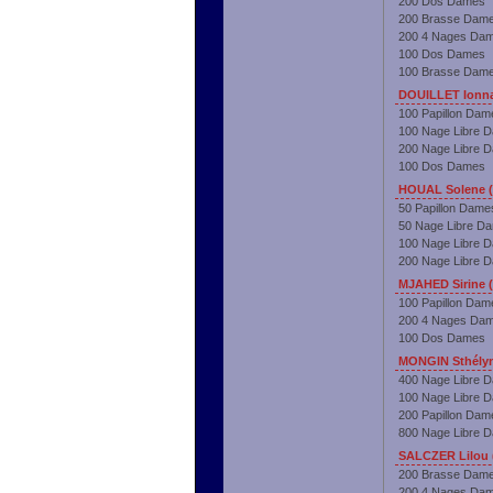
200 Dos Dames
200 Brasse Dam
200 4 Nages Da
100 Dos Dames
100 Brasse Dam
DOUILLET Ionna
100 Papillon Dam
100 Nage Libre 
200 Nage Libre 
100 Dos Dames
HOUAL Solene (
50 Papillon Dame
50 Nage Libre D
100 Nage Libre 
200 Nage Libre 
MJAHED Sirine 
100 Papillon Dam
200 4 Nages Da
100 Dos Dames
MONGIN Sthélyn
400 Nage Libre 
100 Nage Libre 
200 Papillon Dam
800 Nage Libre 
SALCZER Lilou 
200 Brasse Dam
200 4 Nages Da