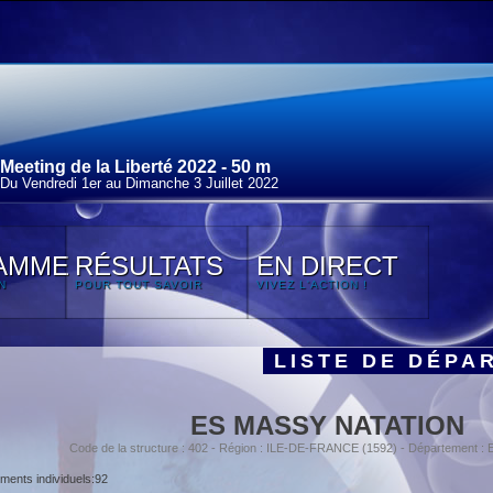
Meeting de la Liberté 2022 - 50 m
Du Vendredi 1
er
au Dimanche 3 Juillet 2022
AMME
RÉSULTATS
EN DIRECT
N
POUR TOUT SAVOIR
VIVEZ L'ACTION !
LISTE DE DÉPA
ES MASSY NATATION
Code de la structure : 402 - Région : ILE-DE-FRANCE (1592) - Département 
ents individuels:92