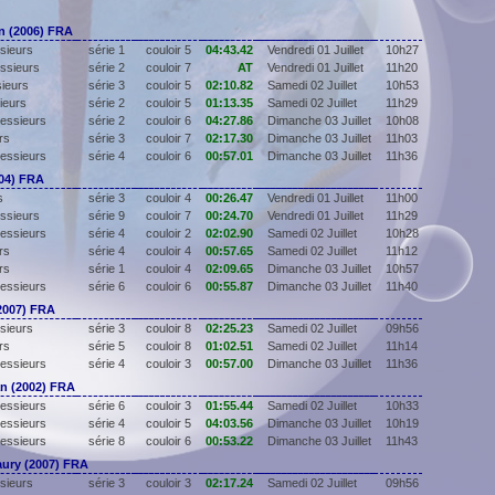
 (2006) FRA
sieurs
série 1
couloir 5
04:43.42
Vendredi 01 Juillet
10h27
ssieurs
série 2
couloir 7
AT
Vendredi 01 Juillet
11h20
sieurs
série 3
couloir 5
02:10.82
Samedi 02 Juillet
10h53
ieurs
série 2
couloir 5
01:13.35
Samedi 02 Juillet
11h29
essieurs
série 2
couloir 6
04:27.86
Dimanche 03 Juillet
10h08
rs
série 3
couloir 7
02:17.30
Dimanche 03 Juillet
11h03
essieurs
série 4
couloir 6
00:57.01
Dimanche 03 Juillet
11h36
04) FRA
s
série 3
couloir 4
00:26.47
Vendredi 01 Juillet
11h00
ssieurs
série 9
couloir 7
00:24.70
Vendredi 01 Juillet
11h29
essieurs
série 4
couloir 2
02:02.90
Samedi 02 Juillet
10h28
rs
série 4
couloir 4
00:57.65
Samedi 02 Juillet
11h12
rs
série 1
couloir 4
02:09.65
Dimanche 03 Juillet
10h57
essieurs
série 6
couloir 6
00:55.87
Dimanche 03 Juillet
11h40
2007) FRA
sieurs
série 3
couloir 8
02:25.23
Samedi 02 Juillet
09h56
rs
série 5
couloir 8
01:02.51
Samedi 02 Juillet
11h14
essieurs
série 4
couloir 3
00:57.00
Dimanche 03 Juillet
11h36
n (2002) FRA
essieurs
série 6
couloir 3
01:55.44
Samedi 02 Juillet
10h33
essieurs
série 4
couloir 5
04:03.56
Dimanche 03 Juillet
10h19
essieurs
série 8
couloir 6
00:53.22
Dimanche 03 Juillet
11h43
ry (2007) FRA
sieurs
série 3
couloir 3
02:17.24
Samedi 02 Juillet
09h56