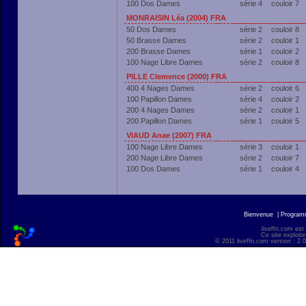
100 Dos Dames
série 4
couloir 7
MONRAISIN Léa (2004) FRA
50 Dos Dames
série 2
couloir 8
50 Brasse Dames
série 2
couloir 1
200 Brasse Dames
série 1
couloir 2
100 Nage Libre Dames
série 2
couloir 8
PILLE Clemence (2000) FRA
400 4 Nages Dames
série 2
couloir 6
100 Papillon Dames
série 4
couloir 2
200 4 Nages Dames
série 2
couloir 1
200 Papillon Dames
série 1
couloir 5
VIAUD Anae (2007) FRA
100 Nage Libre Dames
série 3
couloir 1
200 Nage Libre Dames
série 2
couloir 7
100 Dos Dames
série 1
couloir 4
Bienvenue
|
Progra
liveffn.com est
Ce site exploite
© 2011 liveffn.com version : 2.