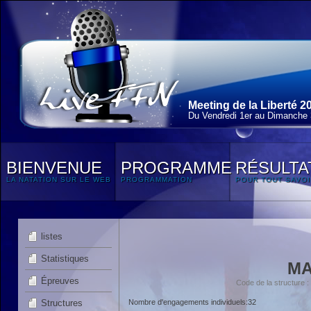
Meeting de la Liberté 2
Du Vendredi 1
er
au Dimanche 3
BIENVENUE
PROGRAMME
RÉSULTA
LA NATATION SUR LE WEB
PROGRAMMATION
POUR TOUT SAVOI
listes
Statistiques
MA
Épreuves
Code de la structure
Structures
Nombre d'engagements individuels:32