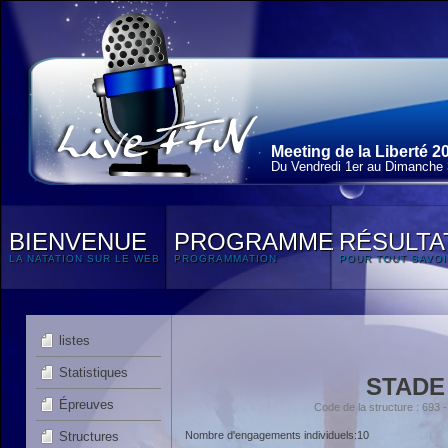
Meeting de la Liberté 2
Du Vendredi 1
er
au Dimanche 3
BIENVENUE
PROGRAMME
RÉSULTA
LA NATATION SUR LE WEB
PROGRAMMATION
POUR TOUT SAVOI
listes
Statistiques
STADE
Épreuves
Code de la structure : 69
Structures
Nombre d'engagements individuels:10