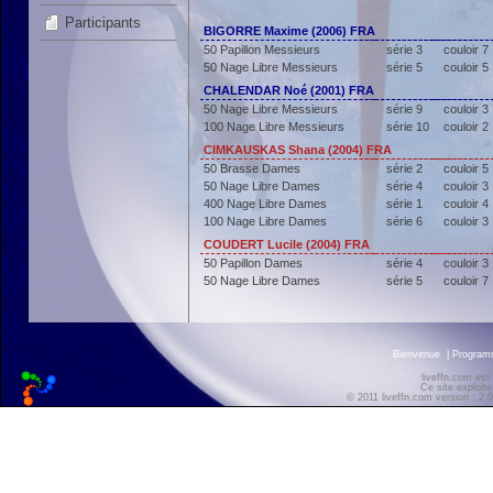
Participants
BIGORRE Maxime (2006) FRA
50 Papillon Messieurs
série 3
couloir 7
50 Nage Libre Messieurs
série 5
couloir 5
CHALENDAR Noé (2001) FRA
50 Nage Libre Messieurs
série 9
couloir 3
100 Nage Libre Messieurs
série 10
couloir 2
CIMKAUSKAS Shana (2004) FRA
50 Brasse Dames
série 2
couloir 5
50 Nage Libre Dames
série 4
couloir 3
400 Nage Libre Dames
série 1
couloir 4
100 Nage Libre Dames
série 6
couloir 3
COUDERT Lucile (2004) FRA
50 Papillon Dames
série 4
couloir 3
50 Nage Libre Dames
série 5
couloir 7
Bienvenue
|
Progra
liveffn.com est
Ce site exploite
© 2011 liveffn.com version : 2.