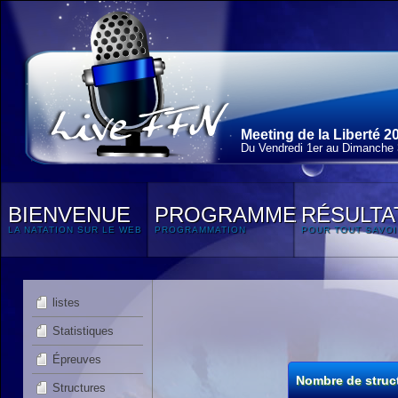
Meeting de la Liberté 2
Du Vendredi 1
er
au Dimanche 3
BIENVENUE
PROGRAMME
RÉSULTA
LA NATATION SUR LE WEB
PROGRAMMATION
POUR TOUT SAVOI
listes
Statistiques
Épreuves
Nombre de struc
Structures