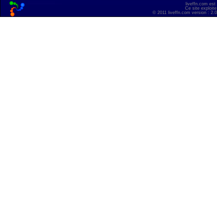
liveffn.com est
Ce site exploite
© 2011 liveffn.com version : 2.