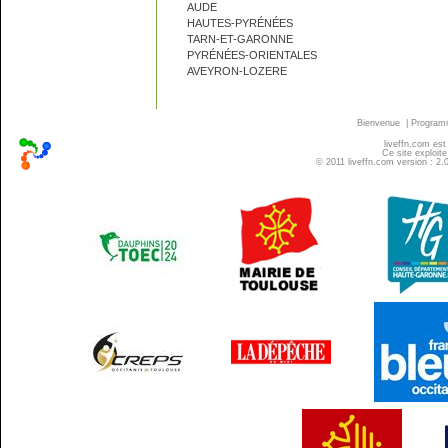
AUDE
HAUTES-PYRÉNÉES
TARN-ET-GARONNE
PYRÉNÉES-ORIENTALES
AVEYRON-LOZERE
Bienvenue
|
Progra
liveffn.com est
Ce site exploite
© 2011 liveffn.com version : 2.