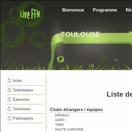
Bienvenue
Programme
Ré
TOULOUSE
listes
Statistiques
Liste d
Épreuves
Structures
Clubs étrangers / équipes
HÉRAULT
Participants
GARD
TARN
HAUTE-GARONNE