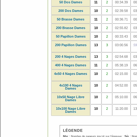
50 Dos Dames
11
2
00:34.39
00
200 Dos Dames
10
2
02:39.58
03
50 Brasse Dames
11
2
00:36.71
00
200 Brasse Dames
10
2
02:55.82
03
50 Papillon Dames
10
2
00:33.43
00
200 Papillon Dames
13
3
03:00.56
59
200 4 Nages Dames
13
3
02:54.68
03
400 4 Nages Dames
11
2
05:38.19
06
4x50 4 Nages Dames
10
2
02:15.00
02
4x100 4 Nages
10
2
04:52.00
05
Dames
10x50 Nage Libre
10
2
05:10.00
06
Dames
10x100 Nage Libre
10
2
11:20.00
13
Dames
LÉGENDE
Nbr :
Nombre de nageurs inscrit sur l'épreuve ;
Sér :
Nom