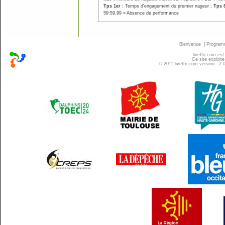
Tps 1er :
Temps d'engagement du premier nageur ;
Tps 
59:59.99 = Absence de performance
Bienvenue
|
Progra
liveffn.com est
Ce site exploite
© 2011 liveffn.com version : 2.