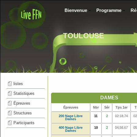
Bienvenue
Programme
Ré
TOULOUSE
listes
Statistiques
DAMES
Épreuves
Épreuves
Nbr
Sér
Tps 1er
T
Structures
200 Nage Libre
11
2
02:18.74
02
Dames
Participants
400 Nage Libre
10
2
04:56.67
05
Dames