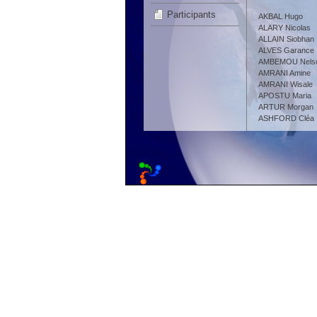
Participants
AKBAL Hugo
ALARY Nicolas
ALLAIN Siobhan
ALVES Garance
AMBEMOU Nels
AMRANI Amine
AMRANI Wisale
APOSTU Maria
ARTUR Morgan
ASHFORD Cléa