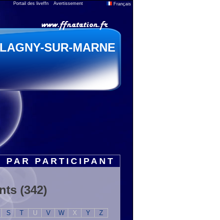
Portail des liveffn
Avertissement
Français
LAGNY-SUR-MARNE
T PAR PARTICIPANT
nts (342)
S
T
U
V
W
X
Y
Z