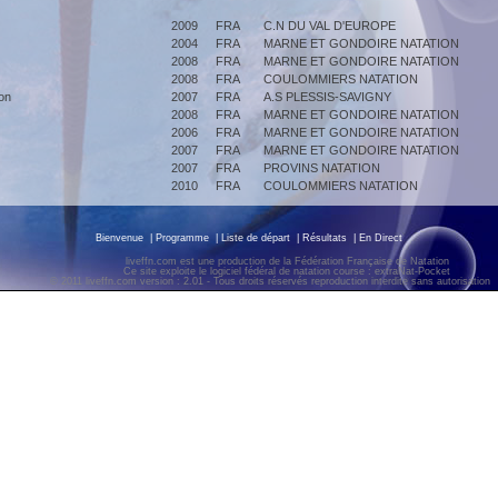
2009
FRA
C.N DU VAL D'EUROPE
2004
FRA
MARNE ET GONDOIRE NATATION
2008
FRA
MARNE ET GONDOIRE NATATION
2008
FRA
COULOMMIERS NATATION
on
2007
FRA
A.S PLESSIS-SAVIGNY
2008
FRA
MARNE ET GONDOIRE NATATION
2006
FRA
MARNE ET GONDOIRE NATATION
2007
FRA
MARNE ET GONDOIRE NATATION
2007
FRA
PROVINS NATATION
2010
FRA
COULOMMIERS NATATION
Bienvenue
|
Programme
|
Liste de départ
|
Résultats
|
En Direct
liveffn.com est une production de la Fédération Française de Natation
Ce site exploite le logiciel fédéral de natation course : extraNat-Pocket
© 2011 liveffn.com version : 2.01 - Tous droits réservés reproduction interdite sans autorisatio