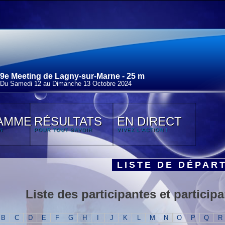
9e Meeting de Lagny-sur-Marne - 25 m
Du Samedi 12 au Dimanche 13 Octobre 2024
AMME
RÉSULTATS
EN DIRECT
N
POUR TOUT SAVOIR
VIVEZ L'ACTION !
LISTE DE DÉPAR
Liste des participantes et participa
B
C
D
E
F
G
H
I
J
K
L
M
N
O
P
Q
R