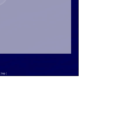
n
[
top
]