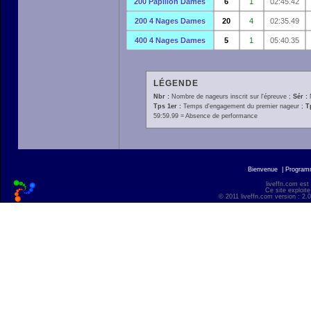
200 Papillon Dames
6
1
02:45.42
200 4 Nages Dames
20
4
02:35.49
400 4 Nages Dames
5
1
05:40.35
LÉGENDE
Nbr :
Nombre de nageurs inscrit sur l'épreuve ;
Sér :
Tps 1er :
Temps d'engagement du premier nageur ;
T
59:59.99 = Absence de performance
Bienvenue
|
Progra
liveffn.com est
Ce site exploite
© 2011 liveffn.com version : 2.