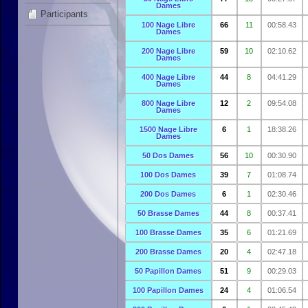
Dames
Participants
100 Nage Libre
66
11
00:58.43
Dames
200 Nage Libre
59
10
02:10.62
Dames
400 Nage Libre
44
8
04:41.29
Dames
800 Nage Libre
12
2
09:54.08
Dames
1500 Nage Libre
6
1
18:38.26
Dames
50 Dos Dames
56
10
00:30.90
100 Dos Dames
39
7
01:08.74
200 Dos Dames
6
1
02:30.46
50 Brasse Dames
44
8
00:37.41
100 Brasse Dames
35
6
01:21.69
200 Brasse Dames
20
4
02:47.18
50 Papillon Dames
51
9
00:29.03
100 Papillon Dames
24
4
01:06.54