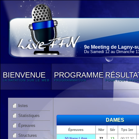
9e Meeting de Lagny-su
Du Samedi 12 au Dimanche 13
BIENVENUE
PROGRAMME
RÉSULTA
LA NATATION SUR LE WEB
PROGRAMMATION
POUR TOUT SAVOI
listes
Statistiques
DAMES
Épreuves
Épreuves
Nbr
Sér
Tps 1er
Structures
50 Nage Libre
77
13
00:27.37