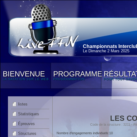
Championnats Interclub
Le Dimanche 2 Mars 2025
BIENVENUE
PROGRAMME
RÉSULTA
LA NATATION SUR LE WEB
PROGRAMMATION
POUR TOUT SAVOI
listes
Statistiques
LES C
Épreuves
Code de la structure : 3211 
Structures
Nombre d'engagements individuels:10