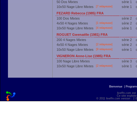
50 Dos Mixtes
série 1
10x50 Nage Libre Mixtes
[7 relayeuse]
série 1
FEZARD Rebecca (1985) FRA
100 Dos Mixtes
série 2
4x50 4 Nages Mixtes
[1 relayeuse]
série 2
10x50 Nage Libre Mixtes
[4 relayeuse]
série 1
ROGUET Gwenaëlle (1981) FRA
200 4 Nages Mixtes
série 2
4x50 4 Nages Mixtes
[2 relayeuse]
série 2
10x50 Nage Libre Mixtes
[9 relayeuse]
série 1
VIGNERON Anne-Lise (1985) FRA
100 Nage Libre Mixtes
série 3
10x50 Nage Libre Mixtes
[2 relayeuse]
série 1
Bienvenue
|
Progra
liveffn.com est
Ce site exploite
© 2011 liveffn.com version : 2.