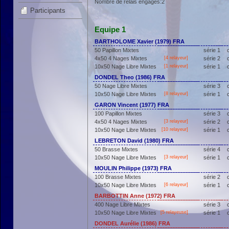
Nombre de relais engagés:2
Participants
Equipe 1
BARTHOLOME Xavier (1979) FRA
50 Papillon Mixtes
série 1
4x50 4 Nages Mixtes
[4 relayeur]
série 2
10x50 Nage Libre Mixtes
[1 relayeur]
série 1
DONDEL Theo (1986) FRA
50 Nage Libre Mixtes
série 3
10x50 Nage Libre Mixtes
[8 relayeur]
série 1
GARON Vincent (1977) FRA
100 Papillon Mixtes
série 3
4x50 4 Nages Mixtes
[3 relayeur]
série 2
10x50 Nage Libre Mixtes
[10 relayeur]
série 1
LEBRETON David (1980) FRA
50 Brasse Mixtes
série 4
10x50 Nage Libre Mixtes
[3 relayeur]
série 1
MOULIN Philippe (1973) FRA
100 Brasse Mixtes
série 2
10x50 Nage Libre Mixtes
[6 relayeur]
série 1
BARBOTTIN Anne (1972) FRA
400 Nage Libre Mixtes
série 3
10x50 Nage Libre Mixtes
[5 relayeuse]
série 1
DONDEL Aurélie (1986) FRA