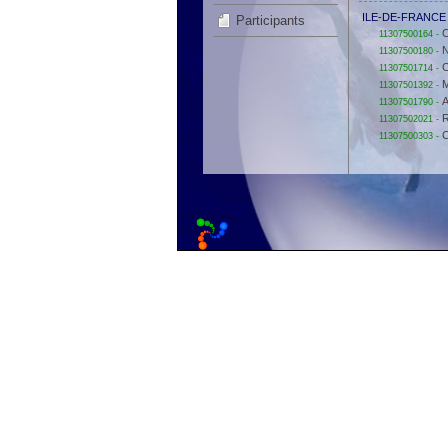
ILE-DE-FRANCE
Participants
11307500164 -
11307500180 -
11307501714 -
11307501392 -
11307501790 -
11307502021 -
11307500303 -