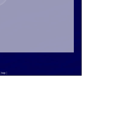
n
[
top
]