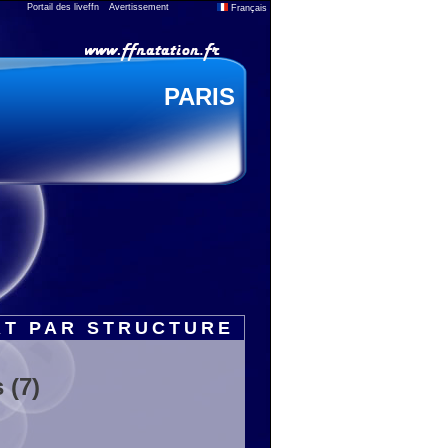
Portail des liveffn
Avertissement
Français
PARIS
RT PAR STRUCTURE
 (7)