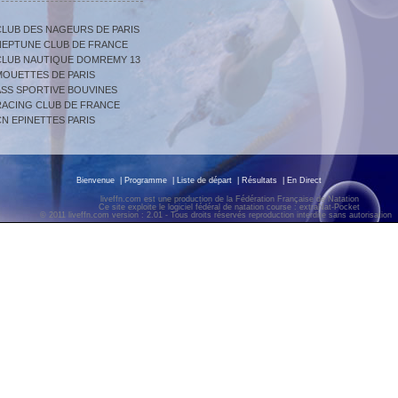
CLUB DES NAGEURS DE PARIS
NEPTUNE CLUB DE FRANCE
CLUB NAUTIQUE DOMREMY 13
MOUETTES DE PARIS
ASS SPORTIVE BOUVINES
RACING CLUB DE FRANCE
CN EPINETTES PARIS
Bienvenue
|
Programme
|
Liste de départ
|
Résultats
|
En Direct
liveffn.com est une production de la Fédération Française de Natation
Ce site exploite le logiciel fédéral de natation course : extraNat-Pocket
© 2011 liveffn.com version : 2.01 - Tous droits réservés reproduction interdite sans autorisatio