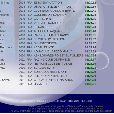
hirine
2004
FRA
ES MASSY NATATION
01:20.32
2008
FRA
US ALFORTVILLE NATATION
01:20.39
e
2008
FRA
CLUB NAUTIQUE DOMREMY 13
01:20.41
Nesrine
2009
FRA
COURBEVOIE NATATION
01:21.08
2009
FRA
CS CLICHY 92
01:21.66
onie
2009
FRA
VILLEJUIF NATATION
01:21.71
k
2010
FRA
ES NANTERRE
01:22.23
iana
2010
FRA
AS.CHELLES AQUATIQUE
01:22.48
kaé
2010
FRA
RACING CLUB DE FRANCE
01:22.81
une
2008
FRA
LE CHESNAY NATATION
01:22.82
am
2010
FRA
SN MONTGERON
01:22.97
RAL Jess
2008
FRA
AC VILLEPINTE
01:22.98
hie
2008
FRA
AQUACLUB LE PECQ MARLY
01:23.89
2010
FRA
ASN LOUVRES-ROISSY-SURVILLIERS
01:24.55
aïs
2011
FRA
RACING CLUB DE FRANCE
01:25.67
phia
2011
FRA
NEPTUNE CLUB DE FRANCE
01:26.10
ila
2010
FRA
SCA 2000 EVRY
01:26.23
2011
FRA
BOIS-COLOMBES SPORT
01:26.29
2011
FRA
LES PHOENIX D'ANTONY
01:27.60
 Selma
2011
FRA
CERGY PONTOISE NATATION
01:28.68
2011
FRA
US VAIRES
01:30.01
Bienvenue
|
Programme
|
Liste de départ
|
Résultats
|
En Direct
liveffn.com est une production de la Fédération Française de Natation
Ce site exploite le logiciel fédéral de natation course : extraNat-Pocket
© 2011 liveffn.com version : 2.01 - Tous droits réservés reproduction interdite sans autorisatio