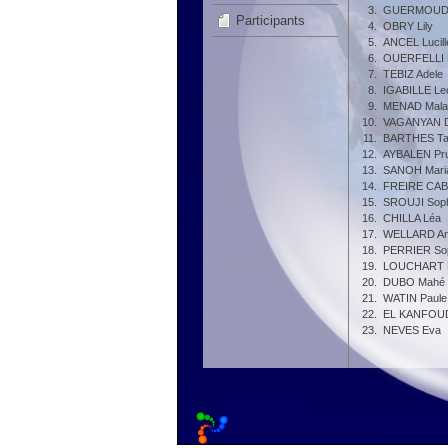
3.
GUERMOUD S
Participants
4.
OBRY Lily
5.
ANCEL Lucill
6.
OUERFELLI 
7.
TEBIZ Adele
8.
IGABILLE Le
9.
MENAD Mala
10.
VAGANYAN D
11.
BARTHES Ta
12.
AYBALEN Pr
13.
SANOH Mari
14.
FREIRE CAB
15.
SROUJI Sop
16.
CHILLA Léa
17.
WELLARD An
18.
PERRIER So
19.
LOUCHART M
20.
DUBO Mahé
21.
WATIN Paule
22.
EL KANFOUD
23.
NEVES Eva