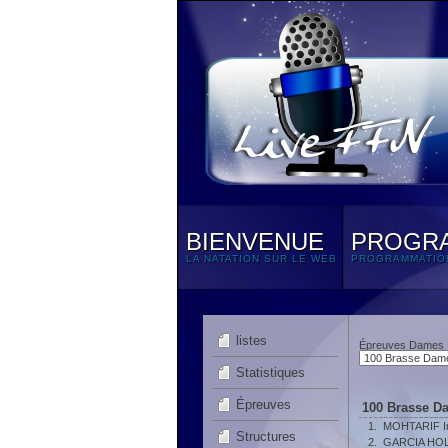
BIENVENUE
PROGR
LA NATATION SUR LE WEB
PROGRAMMATIO
listes
Épreuves Dames
Statistiques
Épreuves
100 Brasse D
1.
MOHTARIF I
Structures
2.
GARCIA HOL