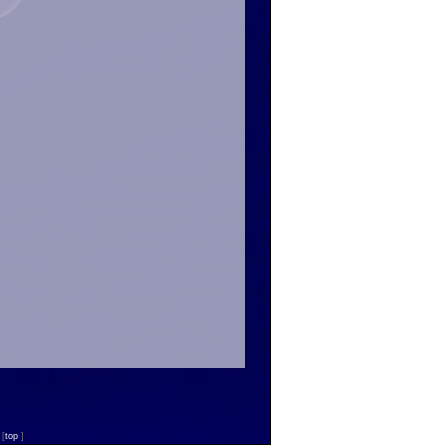
n
[
top
]