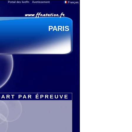
Portail des liveffn
Avertissement
Français
PARIS
PART PAR ÉPREUVE