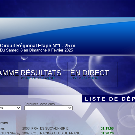
Circuit Régional Etape N°1 - 25 m
Du Samedi 8 au Dimanche 9 Février 2025
AMME
RÉSULTATS
EN DIRECT
N
POUR TOUT SAVOIR
VIVEZ L'ACTION !
LISTE DE DÉ
Épreuves Messieurs
ames
nès
2008
FRA
ES SUCY-EN-BRIE
01:19.58
GUIN Sharay
2007
COL
RACING CLUB DE FRANCE
01:20.26