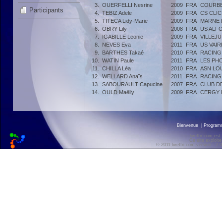
3.
OUERFELLI Nesrine
2009
FRA
COURBE
Participants
4.
TEBIZ Adele
2009
FRA
CS CLIC
5.
TITECA Lidy-Marie
2009
FRA
MARNE 
6.
OBRY Lily
2008
FRA
US ALF
7.
IGABILLE Leonie
2009
FRA
VILLEJU
8.
NEVES Eva
2011
FRA
US VAIR
9.
BARTHES Takaé
2010
FRA
RACING
10.
WATIN Paule
2011
FRA
LES PH
11.
CHILLA Léa
2010
FRA
ASN LO
12.
WELLARD Anaïs
2011
FRA
RACING
13.
SABOURAULT Capucine
2007
FRA
CLUB D
14.
OULD Maëlly
2009
FRA
CERGY 
Bienvenue
|
Progra
liveffn.com est
Ce site exploite
© 2011 liveffn.com version : 2.