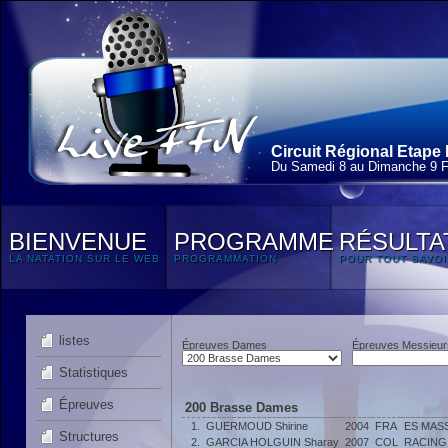
Circuit Régional Etape 
Du Samedi 8 au Dimanche 9 F
BIENVENUE
PROGRAMME
RÉSULTA
LA NATATION SUR LE WEB
PROGRAMMATION
POUR TOUT SAVOI
listes
Épreuves Dames
Épreuves Messieur
Statistiques
Épreuves
200 Brasse Dames
1.
GUERMOUD Shirine
2004
FRA
ES MAS
Structures
2.
GARCIA HOLGUIN Sharay
2007
COL
RACING