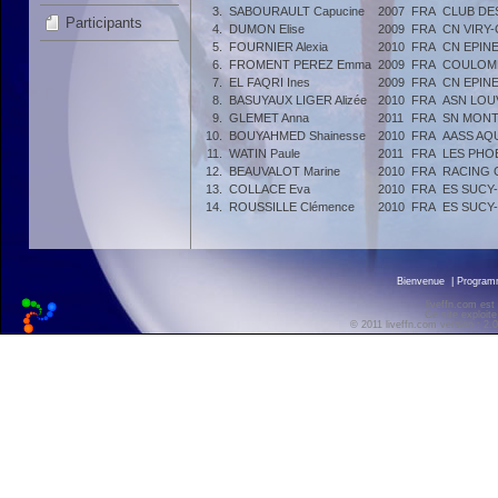
3.
SABOURAULT Capucine
2007
FRA
CLUB DE
Participants
4.
DUMON Elise
2009
FRA
CN VIRY
5.
FOURNIER Alexia
2010
FRA
CN EPIN
6.
FROMENT PEREZ Emma
2009
FRA
COULOMM
7.
EL FAQRI Ines
2009
FRA
CN EPIN
8.
BASUYAUX LIGER Alizée
2010
FRA
ASN LOU
9.
GLEMET Anna
2011
FRA
SN MON
10.
BOUYAHMED Shainesse
2010
FRA
AASS AQ
11.
WATIN Paule
2011
FRA
LES PHO
12.
BEAUVALOT Marine
2010
FRA
RACING 
13.
COLLACE Eva
2010
FRA
ES SUCY
14.
ROUSSILLE Clémence
2010
FRA
ES SUCY
Bienvenue
|
Progra
liveffn.com est
Ce site exploite
© 2011 liveffn.com version : 2.