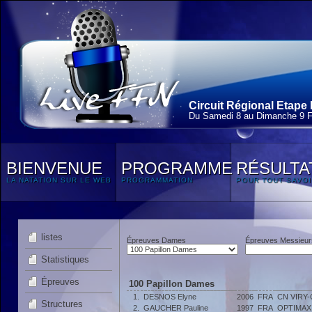
Circuit Régional Etape 
Du Samedi 8 au Dimanche 9 F
BIENVENUE
PROGRAMME
RÉSULTA
LA NATATION SUR LE WEB
PROGRAMMATION
POUR TOUT SAVOI
listes
Épreuves Dames
Épreuves Messieur
Statistiques
Épreuves
100 Papillon Dames
1.
DESNOS Elyne
2006
FRA
CN VIRY
Structures
2.
GAUCHER Pauline
1997
FRA
OPTIMAX