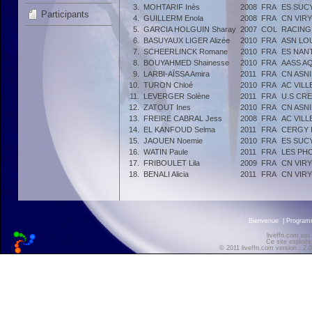
3.
MOHTARIF Inès
2008
FRA
ES SUCY
Participants
4.
GUILLERM Enola
2008
FRA
CN VIR
5.
GARCIA HOLGUIN Sharay
2007
COL
RACING
6.
BASUYAUX LIGER Alizée
2010
FRA
ASN LO
7.
SCHEERLINCK Romane
2010
FRA
ES NAN
8.
BOUYAHMED Shainesse
2010
FRA
AASS A
9.
LARBI-AÏSSA Amira
2011
FRA
CN ASN
10.
TURON Chloé
2010
FRA
AC VILL
11.
LEVERGER Solène
2011
FRA
U.S CRE
12.
ZATOUT Ines
2010
FRA
CN ASN
13.
FREIRE CABRAL Jess
2008
FRA
AC VILL
14.
EL KANFOUD Selma
2011
FRA
CERGY 
15.
JAOUEN Noemie
2010
FRA
ES SUCY
16.
WATIN Paule
2011
FRA
LES PH
17.
FRIBOULET Lila
2009
FRA
CN VIR
18.
BENALI Alicia
2011
FRA
CN VIR
Bienvenue
|
Progra
liveffn.com est
Ce site exploite
© 2011 liveffn.com version : 2.