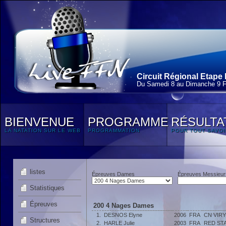
Circuit Régional Etape 
Du Samedi 8 au Dimanche 9 F
BIENVENUE
PROGRAMME
RÉSULTA
LA NATATION SUR LE WEB
PROGRAMMATION
POUR TOUT SAVOI
listes
Épreuves Dames
Épreuves Messieur
Statistiques
Épreuves
200 4 Nages Dames
1.
DESNOS Elyne
2006
FRA
CN VIR
Structures
2.
HARLE Julie
2003
FRA
RED ST