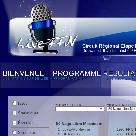
Circuit Régional Etape 
Du Samedi 8 au Dimanche 9 F
BIENVENUE
PROGRAMME
RÉSULTA
LA NATATION SUR LE WEB
PROGRAMMATION
POUR TOUT SAVOI
listes
Épreuves Dames
Épreuves Messieur
Statistiques
Épreuves
50 Nage Libre Messieurs
1.
LEFEVRE Maxime
1990
FRA
Structures
2.
DILARD Sören
2006
FRA