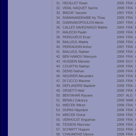
31.
HEUILLET Ewan
2005
FRA
32.
VIDAL-NAQUET Sacha
2008
FRA
33.
BRIZAT Yassine
2007
FRA
34.
RAMANANDRAIBE Ny Tinay
2009
FRA
35.
GIANNAKOPOULOS Alexis
2007
FRA
36.
CALLET-SAVEGNAGO Mathis
2004
FRA
37.
MALECKI Paulin
2008
FRA
38.
PERIGUEUX Evan
2004
FRA
39.
BAILLEUL Mathis
2008
FRA
40.
PERRAUDIN Arthur
2007
FRA
41.
BAILLEUL Nathan
2008
FRA
42.
BEN HAMOU Wassym
2004
FRA
43.
HUSSEIN Marwan
2009
EGY
44.
COURTIN Nathan
2009
FRA
45.
DENIS Nathan
2008
FRA
46.
NEGRIER Alexandre
2008
FRA
47.
DI CICCO Maxime
2003
FRA
48.
DEFLANDRE Baptiste
2008
FRA
49.
ORSETTI Abel
2008
FRA
50.
BENTAHAR Rayane
2007
ALG
51.
BENALI Zakarya
2008
MAR
52.
WIECEK Wiktor
2008
FRA
53.
DUPAS Hippolyte
2008
FRA
54.
WIECEK Oskar
2009
FRA
55.
VERHULST Enguéran
2009
FRA
56.
TESSON Marceau
2009
FRA
57.
SCHMITT Hugues
2010
FRA
58.
CHAUMOND Ulysse
2009
FRA