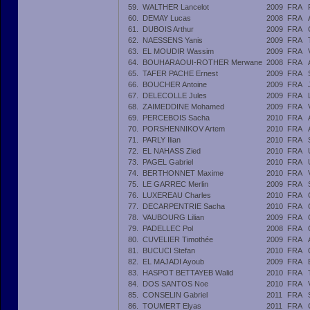
59.
WALTHER Lancelot
2009
FRA
60.
DEMAY Lucas
2008
FRA
61.
DUBOIS Arthur
2009
FRA
62.
NAESSENS Yanis
2009
FRA
63.
EL MOUDIR Wassim
2009
FRA
64.
BOUHARAOUI-ROTHER Merwane
2008
FRA
65.
TAFER PACHE Ernest
2009
FRA
66.
BOUCHER Antoine
2009
FRA
67.
DELECOLLE Jules
2009
FRA
68.
ZAIMEDDINE Mohamed
2009
FRA
69.
PERCEBOIS Sacha
2010
FRA
70.
PORSHENNIKOV Artem
2010
FRA
71.
PARLY Ilian
2010
FRA
72.
EL NAHASS Zied
2010
FRA
73.
PAGEL Gabriel
2010
FRA
74.
BERTHONNET Maxime
2010
FRA
75.
LE GARREC Merlin
2009
FRA
76.
LUXEREAU Charles
2010
FRA
77.
DECARPENTRIE Sacha
2010
FRA
78.
VAUBOURG Lilian
2009
FRA
79.
PADELLEC Pol
2008
FRA
80.
CUVELIER Timothée
2009
FRA
81.
BUCUCI Stefan
2010
FRA
82.
EL MAJADI Ayoub
2009
FRA
83.
HASPOT BETTAYEB Walid
2010
FRA
84.
DOS SANTOS Noe
2010
FRA
85.
CONSELIN Gabriel
2011
FRA
86.
TOUMERT Elyas
2011
FRA