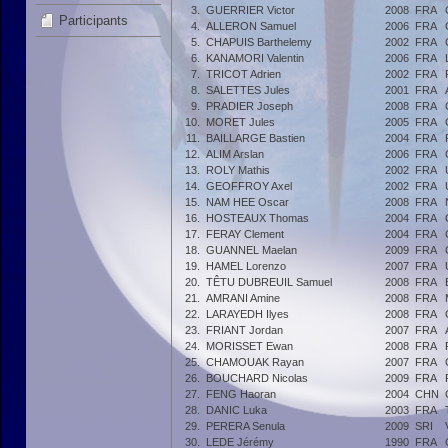
3.
GUERRIER Victor
2008
FRA
Participants
4.
ALLERON Samuel
2006
FRA
5.
CHAPUIS Barthelemy
2002
FRA
6.
KANAMORI Valentin
2006
FRA
7.
TRICOT Adrien
2002
FRA
8.
SALETTES Jules
2001
FRA
9.
PRADIER Joseph
2008
FRA
10.
MORET Jules
2005
FRA
11.
BAILLARGE Bastien
2004
FRA
12.
ALIM Arslan
2006
FRA
13.
ROLY Mathis
2002
FRA
14.
GEOFFROY Axel
2002
FRA
15.
NAM HEE Oscar
2008
FRA
16.
HOSTEAUX Thomas
2004
FRA
17.
FERAY Clement
2004
FRA
18.
GUANNEL Maelan
2009
FRA
19.
HAMEL Lorenzo
2007
FRA
20.
TÊTU DUBREUIL Samuel
2008
FRA
21.
AMRANI Amine
2008
FRA
22.
LARAYEDH Ilyes
2008
FRA
23.
FRIANT Jordan
2007
FRA
24.
MORISSET Ewan
2008
FRA
25.
CHAMOUAK Rayan
2007
FRA
26.
BOUCHARD Nicolas
2009
FRA
27.
FENG Haoran
2004
CHN
28.
DANIC Luka
2003
FRA
29.
PERERA Senula
2009
SRI
30.
LEDE Jérémy
1990
FRA