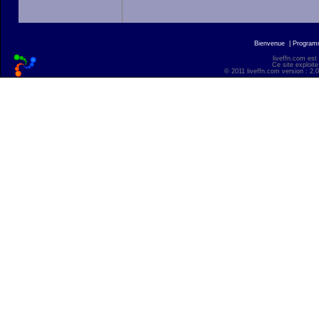
Bienvenue
|
Progra
liveffn.com est
Ce site exploite
© 2011 liveffn.com version : 2.