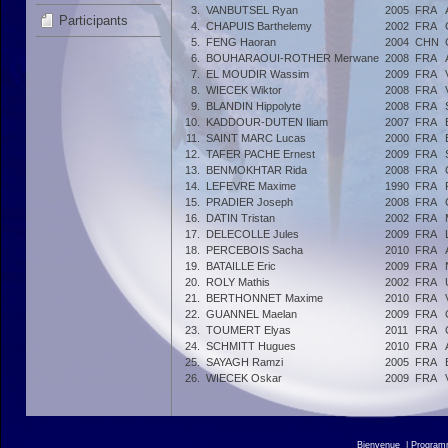
3.
VANBUTSEL Ryan
2005
FRA
Participants
4.
CHAPUIS Barthelemy
2002
FRA
5.
FENG Haoran
2004
CHN
6.
BOUHARAOUI-ROTHER Merwane
2008
FRA
7.
EL MOUDIR Wassim
2009
FRA
8.
WIECEK Wiktor
2008
FRA
9.
BLANDIN Hippolyte
2008
FRA
10.
KADDOUR-DUTEN Iliam
2007
FRA
11.
SAINT MARC Lucas
2000
FRA
12.
TAFER PACHE Ernest
2009
FRA
13.
BENMOKHTAR Rida
2008
FRA
14.
LEFEVRE Maxime
1990
FRA
15.
PRADIER Joseph
2008
FRA
16.
DATIN Tristan
2002
FRA
17.
DELECOLLE Jules
2009
FRA
18.
PERCEBOIS Sacha
2010
FRA
19.
BATAILLE Eric
2009
FRA
20.
ROLY Mathis
2002
FRA
21.
BERTHONNET Maxime
2010
FRA
22.
GUANNEL Maelan
2009
FRA
23.
TOUMERT Elyas
2011
FRA
24.
SCHMITT Hugues
2010
FRA
25.
SAYAGH Ramzi
2005
FRA
26.
WIECEK Oskar
2009
FRA
Bienvenue
|
Progra