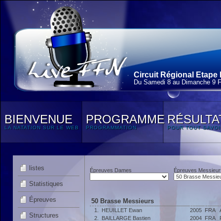
Circuit Régional Etape 
Du Samedi 8 au Dimanche 9 F
BIENVENUE
PROGRAMME
RÉSULTA
LA NATATION SUR LE WEB
PROGRAMMATION
POUR TOUT SAVOI
listes
Épreuves Dames
Épreuves Messieur
Statistiques
Épreuves
50 Brasse Messieurs
1.
HEUILLET Ewan
2005
FRA
Structures
2.
BAILLARGE Bastien
2004
FRA