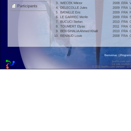
3.
WIECEK Wiktor
2008
FRA
Participants
4.
DELECOLLE Jules
2009
FRA
5.
BATAILLE Eric
2009
FRA
6.
LE GARREC Merlin
2009
FRA
7.
BUCUCI Stefan
2010
FRA
8.
TOUMERT Elyas
2011
FRA
9.
BEN GHALIA Ahmed Khalil
2010
FRA
10.
RENAUD Louis
2008
FRA
Bienvenue
|
Progra
liveffn.com est
Ce site exploite
© 2011 liveffn.com version : 2.