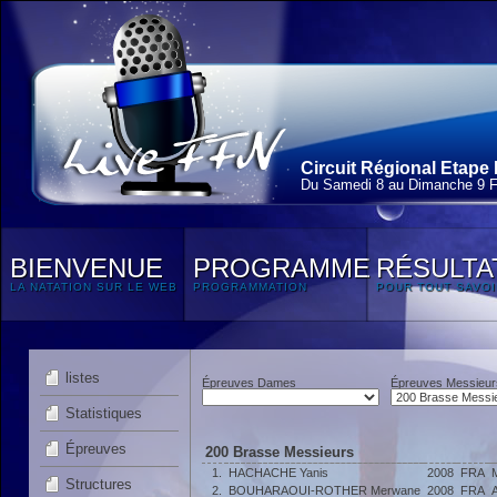
Circuit Régional Etape 
Du Samedi 8 au Dimanche 9 F
BIENVENUE
PROGRAMME
RÉSULTA
LA NATATION SUR LE WEB
PROGRAMMATION
POUR TOUT SAVOI
listes
Épreuves Dames
Épreuves Messieur
Statistiques
Épreuves
200 Brasse Messieurs
1.
HACHACHE Yanis
2008
FRA
Structures
2.
BOUHARAOUI-ROTHER Merwane
2008
FRA