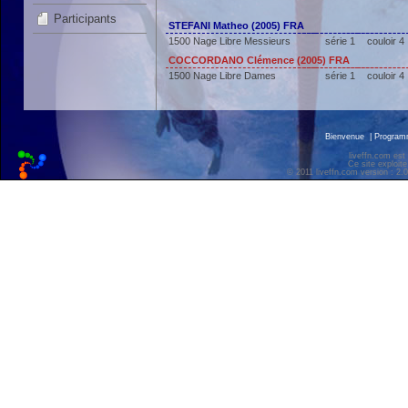
Participants
STEFANI Matheo (2005) FRA
1500 Nage Libre Messieurs
série 1
couloir 4
COCCORDANO Clémence (2005) FRA
1500 Nage Libre Dames
série 1
couloir 4
Bienvenue
|
Progra
liveffn.com est
Ce site exploite
© 2011 liveffn.com version : 2.