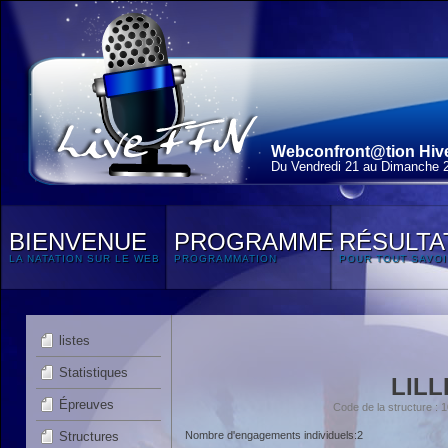
Webconfront@tion Hiver
Du Vendredi 21 au Dimanche 
BIENVENUE
PROGRAMME
RÉSULTA
LA NATATION SUR LE WEB
PROGRAMMATION
POUR TOUT SAVOI
listes
Statistiques
LIL
Épreuves
Code de la structure 
Structures
Nombre d'engagements individuels:2