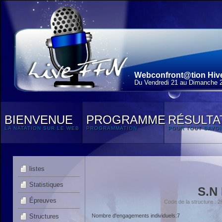
Webconfront@tion Hiver
Du Vendredi 21 au Dimanche 
BIENVENUE
PROGRAMME
RÉSULTA
LA NATATION SUR LE WEB
PROGRAMMATION
POUR TOUT SAVOI
listes
Statistiques
S.N
Épreuves
Code de la structure 
Structures
Nombre d'engagements individuels:7