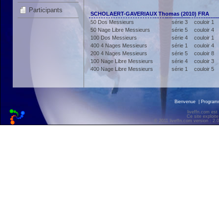
Participants
SCHOLAERT-GAVERIAUX Thomas (2010) FRA
50 Dos Messieurs
série 3
couloir 1
50 Nage Libre Messieurs
série 5
couloir 4
100 Dos Messieurs
série 4
couloir 1
400 4 Nages Messieurs
série 1
couloir 4
200 4 Nages Messieurs
série 5
couloir 8
100 Nage Libre Messieurs
série 4
couloir 3
400 Nage Libre Messieurs
série 1
couloir 5
Bienvenue
|
Progra
liveffn.com est
Ce site exploite
© 2011 liveffn.com version : 2.