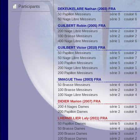
Participants
DEKEUKELARE Nathan (2003) FRA
50 Papillon Messieurs
série 8
couloir 6
50 Nage Libre Messieurs
série 3
couloir 6
GUILBERT Robin (2005) FRA
200 Nage Libre Messieurs
série 2
couloir 3
100 Brasse Messieurs
série 2
couloir 2
400 Nage Libre Messieurs
série 1
couloir 6
GUILBERT Victor (2010) FRA
50 Papillon Messieurs
série 5
couloir 2
50 Nage Libre Messieurs
série 7
couloir 7
100 Papillon Messieurs
série 5
couloir 7
200 Nage Libre Messieurs
série 3
couloir 1
200 Papillon Messieurs
série 3
couloir 8
SMAGUE Theo (2003) FRA
50 Brasse Messieurs
série 4
couloir 5
100 Brasse Messieurs
série 2
couloir 3
100 Nage Libre Messieurs
série 2
couloir 4
DIDIER Marion (2007) FRA
200 4 Nages Dames
série 1
couloir 1
200 Papillon Dames
série 2
couloir 6
LHERMILLIER Laly (2011) FRA
50 Papillon Dames
série 5
couloir 8
50 Brasse Dames
série 4
couloir 8
200 Brasse Dames
série 3
couloir 7
100 Brasse Dames
série 2
couloir 2