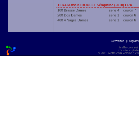
TERAKOWSKI BOULET Séraphine (2010) FRA
100 Brasse Dames
série 4
couloir 7
200 Dos Dames
série 1
couloir 6
400 4 Nages Dames
série 1
couloir 6
Bienvenue
|
Progra
liveffn.com est
Ce site exploite
© 2011 liveffn.com version : 2.