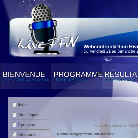
Webconfront@tion Hiver
Du Vendredi 21 au Dimanche 
BIENVENUE
PROGRAMME
RÉSULTA
LA NATATION SUR LE WEB
PROGRAMMATION
POUR TOUT SAVOI
listes
Statistiques
Épreuves
Code de la structure : 44
Structures
Nombre d'engagements individuels:22