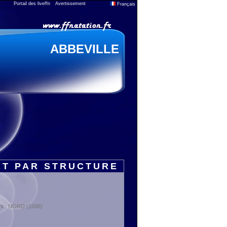
Portail des liveffn
Avertissement
Français
ABBEVILLE
RT PAR STRUCTURE
nt : NORD (1688)