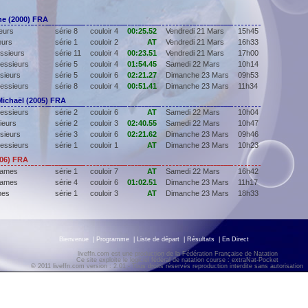
e (2000) FRA
eurs
série 8
couloir 4
00:25.52
Vendredi 21 Mars
15h45
eurs
série 1
couloir 2
AT
Vendredi 21 Mars
16h33
ssieurs
série 11
couloir 4
00:23.51
Vendredi 21 Mars
17h00
essieurs
série 5
couloir 4
01:54.45
Samedi 22 Mars
10h14
sieurs
série 5
couloir 6
02:21.27
Dimanche 23 Mars
09h53
essieurs
série 8
couloir 4
00:51.41
Dimanche 23 Mars
11h34
chaël (2005) FRA
essieurs
série 2
couloir 6
AT
Samedi 22 Mars
10h04
ieurs
série 2
couloir 3
02:40.55
Samedi 22 Mars
10h47
sieurs
série 3
couloir 6
02:21.62
Dimanche 23 Mars
09h46
essieurs
série 1
couloir 1
AT
Dimanche 23 Mars
10h23
006) FRA
Dames
série 1
couloir 7
AT
Samedi 22 Mars
16h42
Dames
série 4
couloir 6
01:02.51
Dimanche 23 Mars
11h17
mes
série 1
couloir 3
AT
Dimanche 23 Mars
18h33
Bienvenue
|
Programme
|
Liste de départ
|
Résultats
|
En Direct
liveffn.com est une production de la Fédération Française de Natation
Ce site exploite le logiciel fédéral de natation course : extraNat-Pocket
© 2011 liveffn.com version : 2.01 - Tous droits réservés reproduction interdite sans autorisatio