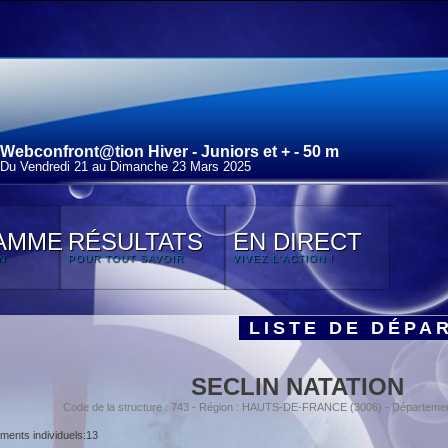
Webconfront@tion Hiver - Juniors et + - 50 m
Du Vendredi 21 au Dimanche 23 Mars 2025
AMME
RÉSULTATS
EN DIRECT
N
POUR TOUT SAVOIR
VIVEZ L'ACTION !
LISTE DE DÉPA
SECLIN NATATION
Code de la structure : 743 - Région : HAUTS-DE-FRANCE (3006) - Départeme
ents individuels:13