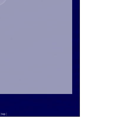
n
[
top
]