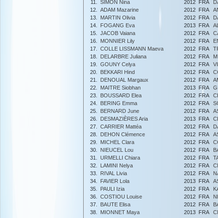
11.
SIMON Nina
2012
FRA
D
12.
ADAM Mazarine
2012
FRA
A
13.
MARTIN Olivia
2012
FRA
D
14.
FOGANG Eva
2013
FRA
A
15.
JACOB Vaiana
2012
FRA
C
16.
MONNIER Lily
2012
FRA
E
17.
COLLE LISSMANN Maeva
2012
FRA
T
18.
DELARBRE Juliana
2012
FRA
M
19.
GOUNY Celya
2012
FRA
V
20.
BEKKARI Hind
2012
FRA
C
21.
DENOUAL Margaux
2012
FRA
A
22.
MAITRE Siobhan
2013
FRA
G
23.
BOUSSARD Elea
2012
FRA
C
24.
BERING Emma
2012
FRA
S
25.
BERNARD June
2012
FRA
A
26.
DESMAZIÈRES Aria
2013
FRA
C
27.
CARRIER Mattéa
2012
FRA
D
28.
DEHON Clémence
2012
FRA
A
29.
MICHEL Clara
2012
FRA
C
30.
NIEUCEL Lou
2012
FRA
B
31.
URMELLI Chiara
2012
FRA
T
32.
LAMINI Nelya
2012
FRA
C
33.
RIVAL Livia
2012
FRA
N
34.
FAVIER Lola
2013
FRA
A
35.
PAULI Izia
2012
FRA
K
36.
COSTIOU Louise
2012
FRA
N
37.
BAUTE Elisa
2012
FRA
B
38.
MIONNET Maya
2013
FRA
C