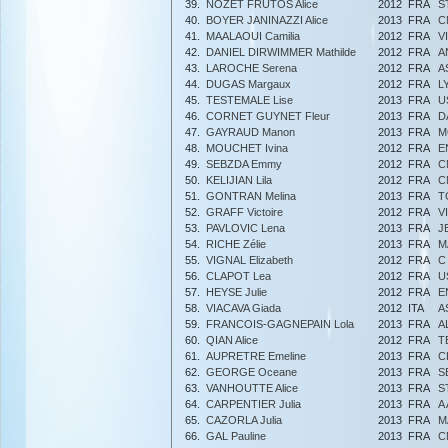
39.
NOZET FRUTOS Alice
2012
FRA
S
40.
BOYER JANINAZZI Alice
2013
FRA
C
41.
MAALAOUI Camilia
2012
FRA
V
42.
DANIEL DIRWIMMER Mathilde
2012
FRA
A
43.
LAROCHE Serena
2012
FRA
A
44.
DUGAS Margaux
2012
FRA
L
45.
TESTEMALE Lise
2013
FRA
U
46.
CORNET GUYNET Fleur
2013
FRA
D
47.
GAYRAUD Manon
2013
FRA
M
48.
MOUCHET Ivina
2012
FRA
E
49.
SEBZDA Emmy
2012
FRA
C
50.
KELIJIAN Lila
2012
FRA
C
51.
GONTRAN Melina
2013
FRA
T
52.
GRAFF Victoire
2012
FRA
V
53.
PAVLOVIC Lena
2013
FRA
J
54.
RICHE Zélie
2013
FRA
M
55.
VIGNAL Elizabeth
2012
FRA
C
56.
CLAPOT Lea
2012
FRA
U
57.
HEYSE Julie
2012
FRA
E
58.
VIACAVA Giada
2012
ITA
A
59.
FRANCOIS-GAGNEPAIN Lola
2013
FRA
A
60.
QIAN Alice
2012
FRA
T
61.
AUPRETRE Emeline
2013
FRA
C
62.
GEORGE Oceane
2013
FRA
S
63.
VANHOUTTE Alice
2013
FRA
S
64.
CARPENTIER Julia
2013
FRA
A
65.
CAZORLA Julia
2013
FRA
M
66.
GAL Pauline
2013
FRA
C