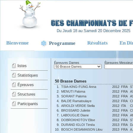
-
6es Championnats de Fr
Du Jeudi 18 au Samedi 20 Décembre 2025
Bienvenue
Résultats
En Di
Programme
Épreuves Dames
Épreuves Messieur
listes
Statistiques
50 Brasse Dames
Épreuves
1.
TSIA-KING-FUNG Anna
2012
FRA
S
2.
MENUTI Paloma
2012
FRA
A
Structures
3.
SORANT Paloma
2012
FRA
A
4.
BALDE Ramatoulaye
2012
FRA
C
Participants
5.
ARIOLDI VERDE Stella
2012
ITA
C
6.
BROSSARD Juliette
2012
FRA
C
7.
LABOUGLIE Diane
2012
FRA
A
8.
DOBROKHOTOV Elise
2012
FRA
S
9.
DURAND IGLOI Timéa
2013
FRA
D
10.
BOSCH DESAMAISON Lilou
2013
FRA
A