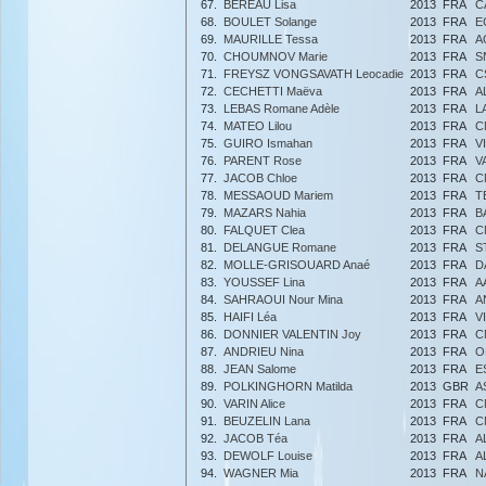
67.
BEREAU Lisa
2013
FRA
C
68.
BOULET Solange
2013
FRA
E
69.
MAURILLE Tessa
2013
FRA
A
70.
CHOUMNOV Marie
2013
FRA
S
71.
FREYSZ VONGSAVATH Leocadie
2013
FRA
C
72.
CECHETTI Maëva
2013
FRA
A
73.
LEBAS Romane Adèle
2013
FRA
L
74.
MATEO Lilou
2013
FRA
C
75.
GUIRO Ismahan
2013
FRA
V
76.
PARENT Rose
2013
FRA
V
77.
JACOB Chloe
2013
FRA
C
78.
MESSAOUD Mariem
2013
FRA
T
79.
MAZARS Nahia
2013
FRA
B
80.
FALQUET Clea
2013
FRA
C
81.
DELANGUE Romane
2013
FRA
S
82.
MOLLE-GRISOUARD Anaé
2013
FRA
D
83.
YOUSSEF Lina
2013
FRA
A
84.
SAHRAOUI Nour Mina
2013
FRA
A
85.
HAIFI Léa
2013
FRA
V
86.
DONNIER VALENTIN Joy
2013
FRA
C
87.
ANDRIEU Nina
2013
FRA
O
88.
JEAN Salome
2013
FRA
E
89.
POLKINGHORN Matilda
2013
GBR
A
90.
VARIN Alice
2013
FRA
C
91.
BEUZELIN Lana
2013
FRA
C
92.
JACOB Téa
2013
FRA
A
93.
DEWOLF Louise
2013
FRA
A
94.
WAGNER Mia
2013
FRA
N