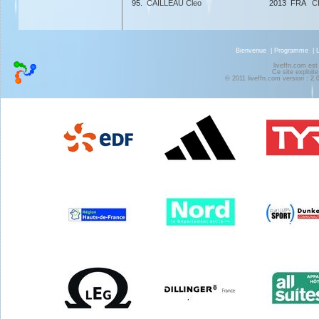
95.
CAILLEAU Cleo
2013
FRA
C
Bienvenue
|
Programme
|
liveffn.com est
Ce site exploite
© 2011 liveffn.com version : 2.