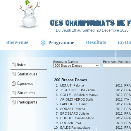
-
6es Championnats de Fr
Du Jeudi 18 au Samedi 20 Décembre 2025
Bienvenue
Résultats
En Di
Programme
Épreuves Dames
Épreuves Messieur
listes
Statistiques
200 Brasse Dames
Épreuves
1.
MENUTI Paloma
2012
FRA
2.
TSIA-KING-FUNG Anna
2012
FRA
Structures
3.
COLLE LISSMANN Maeva
2012
FRA
4.
ARIOLDI VERDE Stella
2012
ITA
Participants
5.
LABOUGLIE Diane
2012
FRA
6.
SORANT Paloma
2012
FRA
7.
BROSSARD Juliette
2012
FRA
8.
HUGUET Camille-Marie
2012
FRA
9.
FOGANG Eva
2013
FRA
10.
BALDE Ramatoulaye
2012
FRA