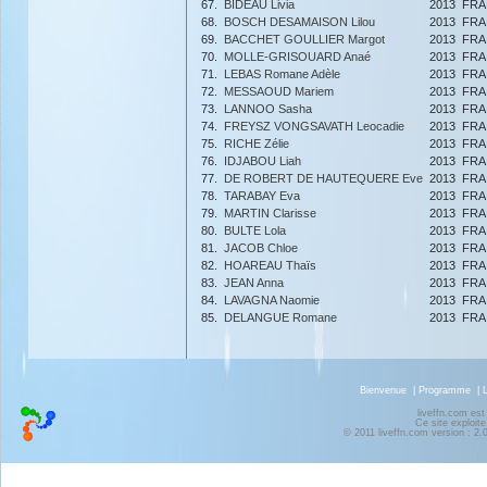
67.
BIDEAU Livia
2013
FRA
68.
BOSCH DESAMAISON Lilou
2013
FRA
69.
BACCHET GOULLIER Margot
2013
FRA
70.
MOLLE-GRISOUARD Anaé
2013
FRA
71.
LEBAS Romane Adèle
2013
FRA
72.
MESSAOUD Mariem
2013
FRA
73.
LANNOO Sasha
2013
FRA
74.
FREYSZ VONGSAVATH Leocadie
2013
FRA
75.
RICHE Zélie
2013
FRA
76.
IDJABOU Liah
2013
FRA
77.
DE ROBERT DE HAUTEQUERE Eve
2013
FRA
78.
TARABAY Eva
2013
FRA
79.
MARTIN Clarisse
2013
FRA
80.
BULTE Lola
2013
FRA
81.
JACOB Chloe
2013
FRA
82.
HOAREAU Thaïs
2013
FRA
83.
JEAN Anna
2013
FRA
84.
LAVAGNA Naomie
2013
FRA
85.
DELANGUE Romane
2013
FRA
Bienvenue
|
Programme
|
liveffn.com est
Ce site exploite
© 2011 liveffn.com version : 2.