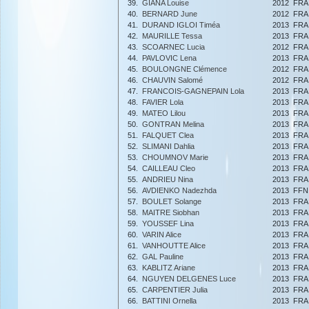
39.
GIANA Louise
2012
FRA
40.
BERNARD June
2012
FRA
41.
DURAND IGLOI Timéa
2013
FRA
42.
MAURILLE Tessa
2013
FRA
43.
SCOARNEC Lucia
2012
FRA
44.
PAVLOVIC Lena
2013
FRA
45.
BOULONGNE Clémence
2012
FRA
46.
CHAUVIN Salomé
2012
FRA
47.
FRANCOIS-GAGNEPAIN Lola
2013
FRA
48.
FAVIER Lola
2013
FRA
49.
MATEO Lilou
2013
FRA
50.
GONTRAN Melina
2013
FRA
51.
FALQUET Clea
2013
FRA
52.
SLIMANI Dahlia
2013
FRA
53.
CHOUMNOV Marie
2013
FRA
54.
CAILLEAU Cleo
2013
FRA
55.
ANDRIEU Nina
2013
FRA
56.
AVDIENKO Nadezhda
2013
FFN
57.
BOULET Solange
2013
FRA
58.
MAITRE Siobhan
2013
FRA
59.
YOUSSEF Lina
2013
FRA
60.
VARIN Alice
2013
FRA
61.
VANHOUTTE Alice
2013
FRA
62.
GAL Pauline
2013
FRA
63.
KABLITZ Ariane
2013
FRA
64.
NGUYEN DELGENES Luce
2013
FRA
65.
CARPENTIER Julia
2013
FRA
66.
BATTINI Ornella
2013
FRA