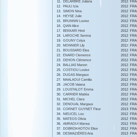
11.
DELARBRE Juliana
2012
FRA
12.
PAULI Izia
2012
FRA
13.
SIMON Nina
2012
FRA
14.
HEYSE Julie
2012
FRA
15.
BRUNNIN Louise
2012
FRA
16.
QIAN Alice
2012
FRA
17.
BEKKARI Hind
2012
FRA
18.
LAROCHE Serena
2012
FRA
19.
GOUNY Celya
2012
FRA
20.
MONNIER Lily
2012
FRA
21.
BOUSSARD Elea
2012
FRA
22.
ENARD Clemence
2012
FRA
23.
DEHON Clémence
2012
FRA
24.
BALLIAS Manon
2012
FRA
25.
COSTIOU Louise
2012
FRA
26.
DUGAS Margaux
2012
FRA
27.
MAALAOUI Camilia
2012
FRA
28.
JACOB Vaiana
2012
FRA
29.
LOUSTALOT Emma
2012
FRA
30.
CARRIER Mattéa
2012
FRA
31.
MICHEL Clara
2012
FRA
32.
DENOUAL Margaux
2012
FRA
33.
CORNET GUYNET Fleur
2013
FRA
34.
NIEUCEL Lou
2012
FRA
35.
MATEOS Olivia
2012
FRA
36.
AMRAOUI Marwa
2012
FRA
37.
DOBROKHOTOV Elise
2012
FRA
38.
DESMAZIÈRES Aria
2013
FRA