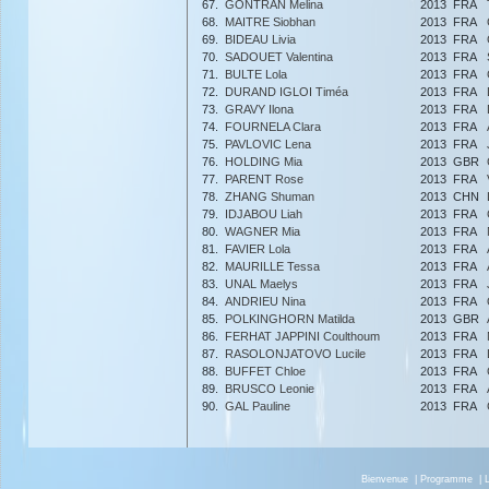
67.
GONTRAN Melina
2013
FRA
68.
MAITRE Siobhan
2013
FRA
69.
BIDEAU Livia
2013
FRA
70.
SADOUET Valentina
2013
FRA
71.
BULTE Lola
2013
FRA
72.
DURAND IGLOI Timéa
2013
FRA
73.
GRAVY Ilona
2013
FRA
74.
FOURNELA Clara
2013
FRA
75.
PAVLOVIC Lena
2013
FRA
76.
HOLDING Mia
2013
GBR
77.
PARENT Rose
2013
FRA
78.
ZHANG Shuman
2013
CHN
79.
IDJABOU Liah
2013
FRA
80.
WAGNER Mia
2013
FRA
81.
FAVIER Lola
2013
FRA
82.
MAURILLE Tessa
2013
FRA
83.
UNAL Maelys
2013
FRA
84.
ANDRIEU Nina
2013
FRA
85.
POLKINGHORN Matilda
2013
GBR
86.
FERHAT JAPPINI Coulthoum
2013
FRA
87.
RASOLONJATOVO Lucile
2013
FRA
88.
BUFFET Chloe
2013
FRA
89.
BRUSCO Leonie
2013
FRA
90.
GAL Pauline
2013
FRA
Bienvenue
|
Programme
|