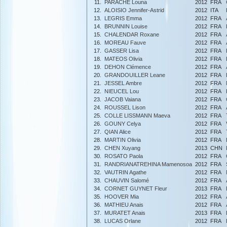
11.
PARACHE Louna
2012
FRA
12.
ALOISIO Jennifer-Astrid
2012
ITA
13.
LEGRIS Emma
2012
FRA
14.
BRUNNIN Louise
2012
FRA
15.
CHALENDAR Roxane
2012
FRA
16.
MOREAU Fauve
2012
FRA
17.
GASSER Lisa
2012
FRA
18.
MATEOS Olivia
2012
FRA
19.
DEHON Clémence
2012
FRA
20.
GRANDOUILLER Leane
2012
FRA
21.
JESSEL Ambre
2012
FRA
22.
NIEUCEL Lou
2012
FRA
23.
JACOB Vaiana
2012
FRA
24.
ROUSSEL Lison
2012
FRA
25.
COLLE LISSMANN Maeva
2012
FRA
26.
GOUNY Celya
2012
FRA
27.
QIAN Alice
2012
FRA
28.
MARTIN Olivia
2012
FRA
29.
CHEN Xuyang
2013
CHN
30.
ROSATO Paola
2012
FRA
31.
RANDRIANATREHINA Mamenosoa
2012
FRA
32.
VAUTRIN Agathe
2012
FRA
33.
CHAUVIN Salomé
2012
FRA
34.
CORNET GUYNET Fleur
2013
FRA
35.
HOOVER Mia
2012
FRA
36.
MATHIEU Anais
2012
FRA
37.
MURATET Anais
2013
FRA
38.
LUCAS Orlane
2012
FRA