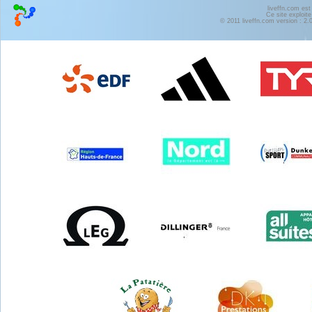
liveffn.com est
Ce site exploite
© 2011 liveffn.com version : 2.