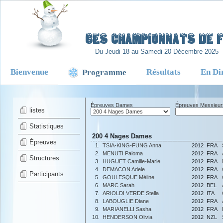
-
6es Championnats de Fr
Du Jeudi 18 au Samedi 20 Décembre 2025
Bienvenue
Résultats
En Di
Programme
Épreuves Dames
Épreuves Messieur
listes
Statistiques
200 4 Nages Dames
Épreuves
1.
TSIA-KING-FUNG Anna
2012
FRA
2.
MENUTI Paloma
2012
FRA
Structures
3.
HUGUET Camille-Marie
2012
FRA
4.
DEMACON Adele
2012
FRA
Participants
5.
GOULESQUE Méline
2012
FRA
6.
MARC Sarah
2012
BEL
7.
ARIOLDI VERDE Stella
2012
ITA
8.
LABOUGLIE Diane
2012
FRA
9.
MARIANELLI Sasha
2012
FRA
10.
HENDERSON Olivia
2012
NZL