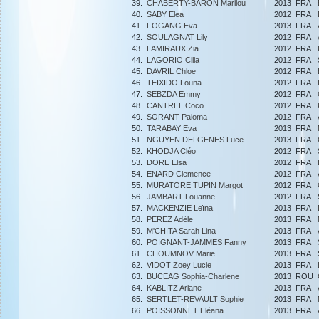
39.
CHABERTY-BARON Marilou
2013
FRA
40.
SABY Elea
2012
FRA
41.
FOGANG Eva
2013
FRA
42.
SOULAGNAT Lily
2012
FRA
43.
LAMIRAUX Zia
2012
FRA
44.
LAGORIO Cilia
2012
FRA
45.
DAVRIL Chloe
2012
FRA
46.
TEIXIDO Louna
2012
FRA
47.
SEBZDA Emmy
2012
FRA
48.
CANTREL Coco
2012
FRA
49.
SORANT Paloma
2012
FRA
50.
TARABAY Eva
2013
FRA
51.
NGUYEN DELGENES Luce
2013
FRA
52.
KHODJA Cléo
2012
FRA
53.
DORE Elsa
2012
FRA
54.
ENARD Clemence
2012
FRA
55.
MURATORE TUPIN Margot
2012
FRA
56.
JAMBART Louanne
2012
FRA
57.
MACKENZIE Leïna
2013
FRA
58.
PEREZ Adèle
2013
FRA
59.
M'CHITA Sarah Lina
2013
FRA
60.
POIGNANT-JAMMES Fanny
2013
FRA
61.
CHOUMNOV Marie
2013
FRA
62.
VIDOT Zoey Lucie
2013
FRA
63.
BUCEAG Sophia-Charlene
2013
ROU
64.
KABLITZ Ariane
2013
FRA
65.
SERTLET-REVAULT Sophie
2013
FRA
66.
POISSONNET Eléana
2013
FRA