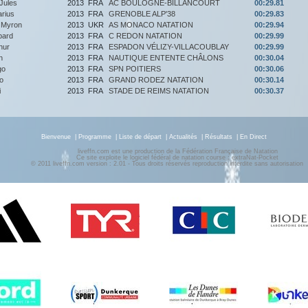
ules
2013
FRA
AC BOULOGNE-BILLANCOURT
00:29.81
rius
2013
FRA
GRENOBLE ALP'38
00:29.83
Myron
2013
UKR
AS MONACO NATATION
00:29.94
ard
2013
FRA
C REDON NATATION
00:29.99
hur
2013
FRA
ESPADON VÉLIZY-VILLACOUBLAY
00:29.99
n
2013
FRA
NAUTIQUE ENTENTE CHÂLONS
00:30.04
go
2013
FRA
SPN POITIERS
00:30.06
o
2013
FRA
GRAND RODEZ NATATION
00:30.14
i
2013
FRA
STADE DE REIMS NATATION
00:30.37
Bienvenue
|
Programme
|
Liste de départ
|
Actualités
|
Résultats
|
En Direct
liveffn.com est une production de la Fédération Française de Natation
Ce site exploite le logiciel fédéral de natation course : extraNat-Pocket
© 2011 liveffn.com version : 2.01 - Tous droits réservés reproduction interdite sans autorisatio