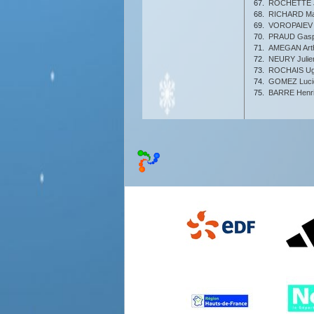
67.
ROCHETTE J
68.
RICHARD Ma
69.
VOROPAIEV 
70.
PRAUD Gasp
71.
AMEGAN Art
72.
NEURY Julie
73.
ROCHAIS U
74.
GOMEZ Luci
75.
BARRE Henr