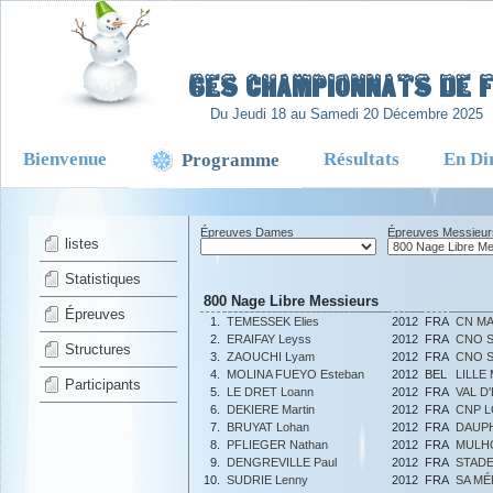
-
6es Championnats de Fr
Du Jeudi 18 au Samedi 20 Décembre 2025
Bienvenue
Résultats
En Di
Programme
Épreuves Dames
Épreuves Messieur
listes
Statistiques
800 Nage Libre Messieurs
Épreuves
1.
TEMESSEK Elies
2012
FRA
CN MA
2.
ERAIFAY Leyss
2012
FRA
CNO S
Structures
3.
ZAOUCHI Lyam
2012
FRA
CNO S
4.
MOLINA FUEYO Esteban
2012
BEL
LILLE
Participants
5.
LE DRET Loann
2012
FRA
VAL D
6.
DEKIERE Martin
2012
FRA
CNP 
7.
BRUYAT Lohan
2012
FRA
DAUPH
8.
PFLIEGER Nathan
2012
FRA
MULH
9.
DENGREVILLE Paul
2012
FRA
STADE
10.
SUDRIE Lenny
2012
FRA
SA M