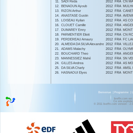
11.
SADI Reda
2012
FRA
CN MA
12.
BENAOUN Ayoub
2012
FRA
MULH
13.
RIZON Arthur
2012
FRA
CANET
14.
ANASTASE Gustin
2012
FRA
AVENI
15.
LOISEAU Kylian
2012
FRA
AS CO
16.
CLOUET Camille
2012
FRA
ANGER
17.
DUMAREY Emry
2012
FRA
MONTÉ
18.
PARMENTIER Eliott
2012
FRA
CN R
19.
PERDEREAU Amaury
2012
FRA
FC L
20.
ALMEIDA DA SILVA Alexandre
2012
FRA
VILLE
21.
ADAMS Malachy
2012
FRA
OLYMP
22.
BOUCHARD Theo
2012
FRA
ANGER
23.
MANNESSIEZ Mahé
2012
FRA
SN VE
24.
GILLES Andrea
2012
FRA
AS M
25.
DA SILVA Charly
2012
FRA
AMSL
26.
HASNAOUI Elyes
2012
FRA
MONT
Bienvenue
|
Programme
|
liveffn.com est
Ce site exploite
© 2011 liveffn.com version : 2.