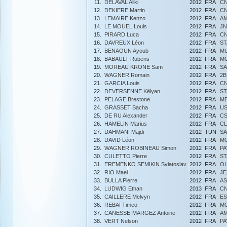
11.
DELAVAL Aliki
2012
FRA
CN
12.
DEKIERE Martin
2012
FRA
C
13.
LEMAIRE Kenzo
2012
FRA
AM
14.
LE MOUEL Louis
2012
FRA
JN
15.
PIRARD Luca
2012
FRA
C
16.
DAVREUX Léon
2012
FRA
ST
17.
BENAOUN Ayoub
2012
FRA
M
18.
BABAULT Rubens
2012
FRA
MO
19.
MOREAU KRONE Sam
2012
FRA
SA
20.
WAGNER Romain
2012
FRA
2B
21.
GARCIA Louis
2012
FRA
CN
22.
DEVERSENNE Këlyan
2012
FRA
ST
23.
PELAGE Brestone
2012
FRA
M
24.
GRASSET Sacha
2012
FRA
US
25.
DE RU Alexander
2012
FRA
CS
26.
HAMELIN Marius
2012
FRA
CL
27.
DAHMANI Majdi
2012
TUN
SA
28.
DAVID Léon
2012
FRA
MO
29.
WAGNER ROBINEAU Simon
2012
FRA
PA
30.
CULETTO Pierre
2012
FRA
ST
31.
EREMENKO SEMIKIN Sviatoslav
2012
FRA
OL
32.
RIO Mael
2012
FRA
JE
33.
BULLA Pierre
2012
FRA
AS
34.
LUDWIG Ethan
2013
FRA
CN
35.
CAILLERE Melvyn
2012
FRA
ES
36.
REBAÏ Timeo
2012
FRA
MO
37.
CANESSE-MARGEZ Antoine
2012
FRA
AM
38.
VERT Nelson
2012
FRA
PA