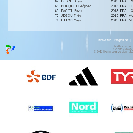
67.
DEBRET Cyriel
2013
FRA
ES
68.
BOUQUET Grégoire
2013
FRA
C
69.
PACITTI Enzo
2013
FRA
LO
70.
JEGOU Théo
2013
FRA
VA
71.
FILLON Maylo
2013
FRA
MO
Bienvenue
|
Programme
|
liveffn.com est
Ce site exploite
© 2011 liveffn.com version : 2.