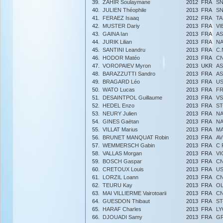
39.
ZAHIR Soulaymane
2012
FRA
SN
40.
JULIEN Théophile
2013
FRA
SN
41.
FERAEZ Isaaq
2012
FRA
TA
42.
MUSTER Dariy
2013
FRA
VI
43.
GAINA Ian
2013
FRA
AS
44.
JURIK Lilian
2013
FRA
NA
45.
SANTINI Leandru
2013
FRA
C.
46.
HODOR Matéo
2013
FRA
CN
47.
VOROPAIEV Myron
2013
UKR
AS
48.
BARAZZUTTI Sandro
2013
FRA
AS
49.
BRAGARD Léo
2013
FRA
US
50.
WATO Lucas
2013
FRA
FR
51.
DESAINTPOL Guillaume
2013
FRA
VS
52.
HEDEL Enzo
2013
FRA
ST
53.
NEURY Julien
2013
FRA
NA
54.
GINES Gaëtan
2013
FRA
NA
55.
VILLAT Marius
2013
FRA
MA
56.
BRUNET MANQUAT Robin
2013
FRA
AV
57.
WEMMERSCH Gabin
2013
FRA
C 
58.
VALLAS Morgan
2013
FRA
VI
59.
BOSCH Gaspar
2013
FRA
CN
60.
CRETOUX Louis
2013
FRA
US
61.
LORZIL Loann
2013
FRA
CN
62.
TEURU Kay
2013
FRA
OL
63.
MAI VILLIERME Vairotoarii
2013
FRA
CN
64.
GUESDON Thibaut
2013
FRA
ST
65.
HARAF Charles
2013
FRA
LY
66.
DJOUADI Samy
2013
FRA
GR