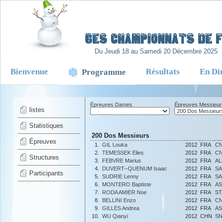
-
6es Championnats de Fr
Du Jeudi 18 au Samedi 20 Décembre 2025
Bienvenue
Résultats
En Di
Programme
Épreuves Dames
Épreuves Messieur
listes
Statistiques
200 Dos Messieurs
Épreuves
1.
GIL Louka
2012
FRA
CN
2.
TEMESSEK Elies
2012
FRA
CN
Structures
3.
FEBVRE Marius
2012
FRA
AL
4.
DUVERT--QUENUM Isaac
2012
FRA
SA
Participants
5.
SUDRIE Lenny
2012
FRA
SA
6.
MONTERO Baptiste
2012
FRA
AS
7.
RODA AMIER Noe
2012
FRA
ST
8.
BELLINI Enzo
2012
FRA
C
9.
GILLES Andrea
2012
FRA
AS
10.
WU Qianyi
2012
CHN
SN