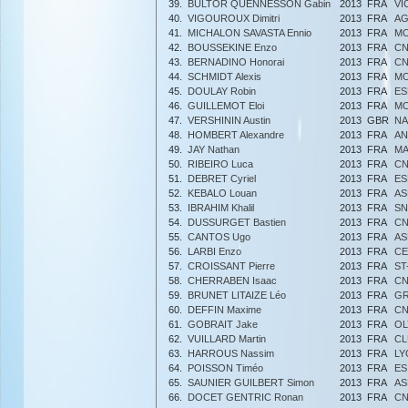
39.
BULTOR QUENNESSON Gabin
2013
FRA
VI
40.
VIGOUROUX Dimitri
2013
FRA
AG
41.
MICHALON SAVASTA Ennio
2013
FRA
MO
42.
BOUSSEKINE Enzo
2013
FRA
CN
43.
BERNADINO Honorai
2013
FRA
CN
44.
SCHMIDT Alexis
2013
FRA
MO
45.
DOULAY Robin
2013
FRA
ES
46.
GUILLEMOT Eloi
2013
FRA
MO
47.
VERSHININ Austin
2013
GBR
NA
48.
HOMBERT Alexandre
2013
FRA
AN
49.
JAY Nathan
2013
FRA
MA
50.
RIBEIRO Luca
2013
FRA
CN
51.
DEBRET Cyriel
2013
FRA
ES
52.
KEBALO Louan
2013
FRA
AS
53.
IBRAHIM Khalil
2013
FRA
S
54.
DUSSURGET Bastien
2013
FRA
CN
55.
CANTOS Ugo
2013
FRA
AS
56.
LARBI Enzo
2013
FRA
CE
57.
CROISSANT Pierre
2013
FRA
ST
58.
CHERRABEN Isaac
2013
FRA
CN
59.
BRUNET LITAIZE Léo
2013
FRA
GR
60.
DEFFIN Maxime
2013
FRA
CN
61.
GOBRAIT Jake
2013
FRA
OL
62.
VUILLARD Martin
2013
FRA
CL
63.
HARROUS Nassim
2013
FRA
LY
64.
POISSON Timéo
2013
FRA
ES
65.
SAUNIER GUILBERT Simon
2013
FRA
AS
66.
DOCET GENTRIC Ronan
2013
FRA
CN