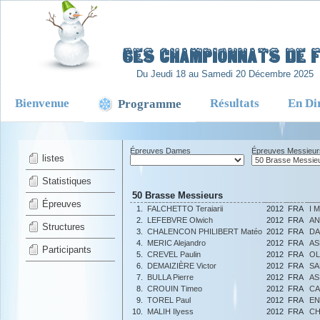
-
6es Championnats de Fr
Du Jeudi 18 au Samedi 20 Décembre 2025
Bienvenue
Résultats
En Di
Programme
Épreuves Dames
Épreuves Messieur
listes
Statistiques
50 Brasse Messieurs
Épreuves
1.
FALCHETTO Teraiarii
2012
FRA
I 
2.
LEFEBVRE Olwich
2012
FRA
AN
Structures
3.
CHALENCON PHILIBERT Matéo
2012
FRA
DA
4.
MERIC Alejandro
2012
FRA
AS
Participants
5.
CREVEL Paulin
2012
FRA
OL
6.
DEMAIZIÈRE Victor
2012
FRA
SA
7.
BULLA Pierre
2012
FRA
AS
8.
CROUIN Timeo
2012
FRA
CA
9.
TOREL Paul
2012
FRA
EN
10.
MALIH Ilyess
2012
FRA
CH