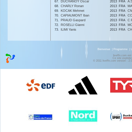
67.
DUCHANOY Oscar
2013
FRA
A.
68.
CHARLY Ronan
2013
FRA
MA
69.
KOCAK Mehmet
2013
FRA
CN
70.
CAPIAUMONT Iban
2013
FRA
CO
71.
PRAUD Gaspard
2013
FRA
C 
72.
ROSELLI Gianni
2013
FRA
MO
73.
ILIMI Yanis
2013
FRA
CH
Bienvenue
|
Programme
|
liveffn.com est
Ce site exploite
© 2011 liveffn.com version : 2.