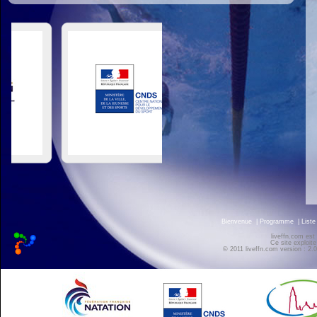
Bienvenue
|
Programme
|
Liste
liveffn.com est
Ce site exploite
© 2011 liveffn.com version : 2.