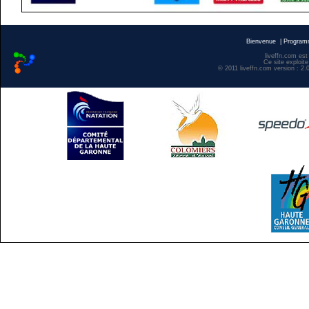
Bienvenue
|
Progra
liveffn.com est
Ce site exploite
© 2011 liveffn.com version : 2.