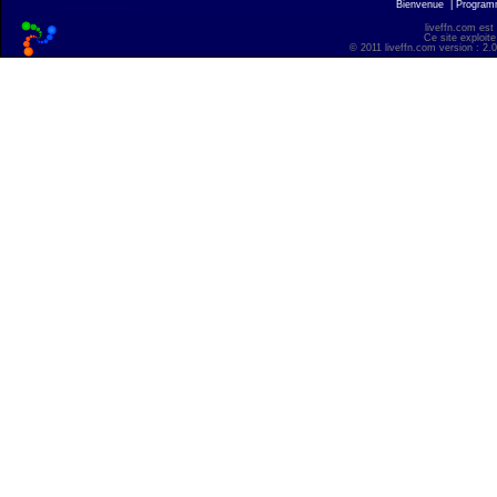
Bienvenue
|
Progra
liveffn.com est
Ce site exploite
© 2011 liveffn.com version : 2.