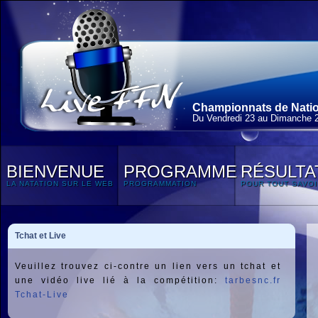
Championnats de Natio
Du Vendredi 23 au Dimanche 
BIENVENUE
PROGRAMME
RÉSULTA
LA NATATION SUR LE WEB
PROGRAMMATION
POUR TOUT SAVOI
Tchat et Live
Veuillez trouvez ci-contre un lien vers un tchat et
une vidéo live lié à la compétition:
tarbesnc.fr
Tchat-Live