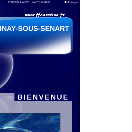
Portail des liveffn
Avertissement
Français
INAY-SOUS-SENART
BIENVENUE