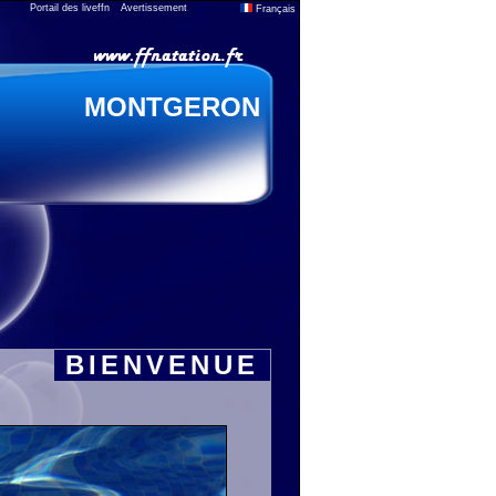
Portail des liveffn
Avertissement
Français
MONTGERON
BIENVENUE