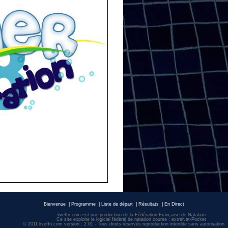
Bienvenue
|
Programme
|
Liste de départ
|
Résultats
|
En Direct
liveffn.com est une production de la Fédération Française de Natation
Ce site exploite le logiciel fédéral de natation course : extraNat-Pocket
© 2011 liveffn.com version : 2.01 - Tous droits réservés reproduction interdite sans autorisatio