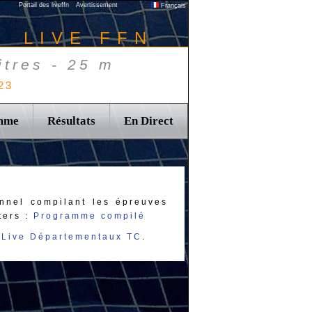
Portail des liveffn
Avertissement
Français
LIVE FFN
tres - 25 m
23
mme
Résultats
En Direct
nnel compilant les épreuves
ters :
Programme compilé
u
Live Départementaux TC
.