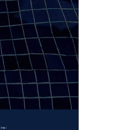
n
[
top
]