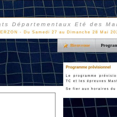
ts Départementaux Eté des Mai
IERZON - Du Samedi 27 au Dimanche 28 Mai 20
Bienvenue
Progra
Programme prévisionnel
Le programme prévisio
TC et les épreuves Mas
Se fier aux horaires d