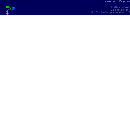
Bienvenue
|
Progra
liveffn.com est
Ce site exploite
© 2011 liveffn.com version : 2.