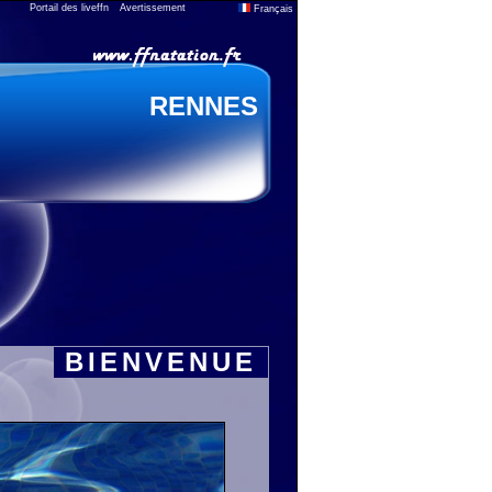
Portail des liveffn
Avertissement
Français
RENNES
BIENVENUE