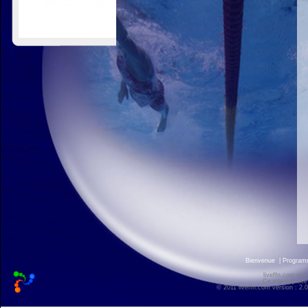
Bienvenue
|
Progra
liveffn.com est
Ce site exploite
© 2011 liveffn.com version : 2.