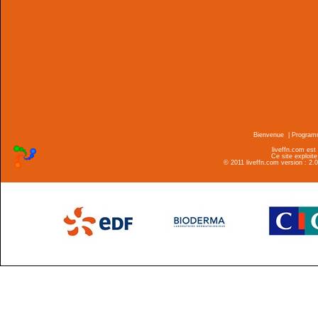
Bienvenue
|
Progra
liveffn.com est
Ce site exploite
© 2011 liveffn.com version : 2.