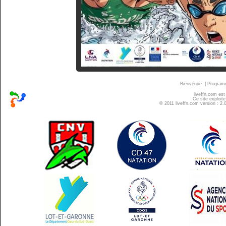
Bienvenue
|
Progra
liveffn.com est
Ce site exploite
© 2011 liveffn.com version : 2.