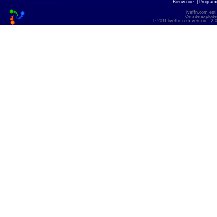
Bienvenue
|
Progra
liveffn.com est
Ce site exploite
© 2011 liveffn.com version : 2.