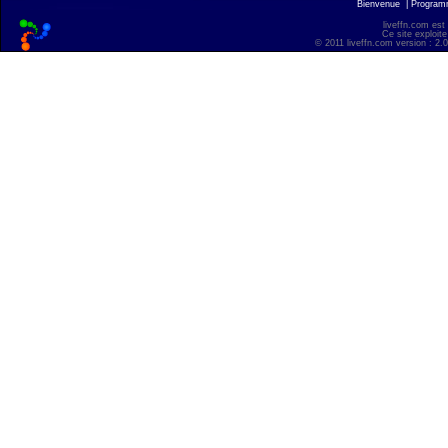
Bienvenue
|
Progra
liveffn.com est
Ce site exploite
© 2011 liveffn.com version : 2.