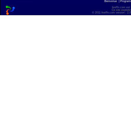
Bienvenue
|
Progra
liveffn.com est
Ce site exploite
© 2011 liveffn.com version : 2.